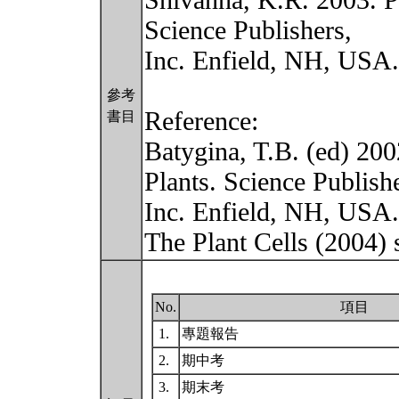
Shivanna, K.R. 2003. P
Science Publishers,
Inc. Enfield, NH, USA.
參考
Reference:
書目
Batygina, T.B. (ed) 20
Plants. Science Publish
Inc. Enfield, NH, USA.
The Plant Cells (2004)
No.
項目
1.
專題報告
2.
期中考
3.
期末考