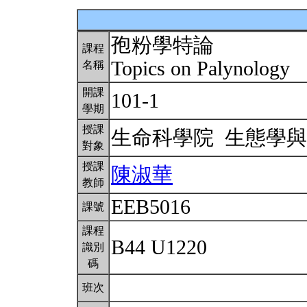
孢粉學特論
課程
Topics on Palynology
名稱
開課
101-1
學期
授課
生命科學院 生態學
對象
授課
陳淑華
教師
EEB5016
課號
課程
B44 U1220
識別
碼
班次