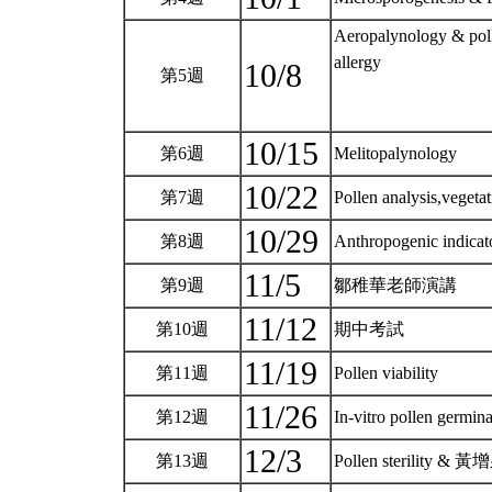
Aeropalynology & pol
al
10/8
第5週
10/15
第6週
Melitopalynology
10/22
第7週
Pollen analysis,vegeta
10/29
第8週
Anthropogenic indicat
11/5
第9週
鄒稚華老師演講
11/12
第10週
期中考試
11/19
第11週
Pollen viability
11/26
第12週
In-vitro pollen germin
12/3
第13週
Pollen sterility