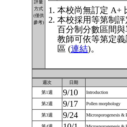
評量
本校尚無訂定 A+
方式
(僅供
本校採用等第制評
參考)
百分制分數區間與
教師可依等第定義
區 (
連結
)。
週次
日期
9/10
第1週
Introduction
9/17
第2週
Pollen morphology
9/24
第3週
Microsporogenesis & 
10/1
第4週
Microsporogenesis & 