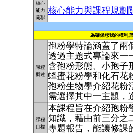
核心
核心能力與課程規劃
能力
關聯
為確保您我的權利,
孢粉學特論涵蓋了兩個
透過主題式專論來一
含孢粉形態、小孢子
課程
蜂蜜花粉學和化石花粉
概述
孢粉生物學介紹花粉
需選擇其中一主題，
本課程旨在介紹孢粉
知識，藉由前三分之
課程
專題報告，能讓修課
目標