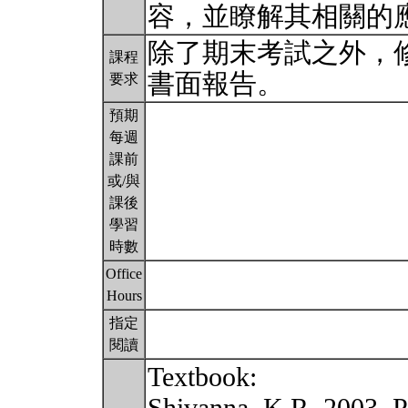
容，並瞭解其相關的
除了期末考試之外，
課程
書面報告。
要求
預期
每週
課前
或/與
課後
學習
時數
Office
Hours
指定
閱讀
Textbook: