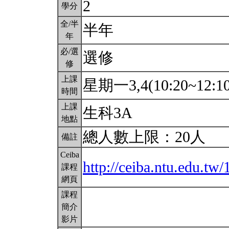
2
學分
全/半
半年
年
必/選
選修
修
上課
星期一3,4(10:20~12:1
時間
上課
生科3A
地點
總人數上限：20人
備註
Ceiba
http://ceiba.ntu.edu.tw
課程
網頁
課程
簡介
影片