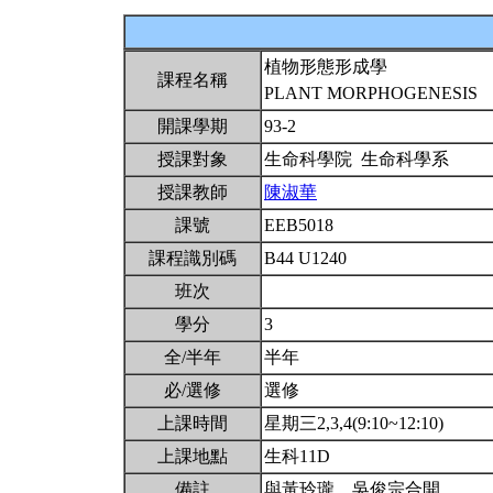
植物形態形成學
課程名稱
PLANT MORPHOGENESIS
開課學期
93-2
授課對象
生命科學院 生命科學系
授課教師
陳淑華
課號
EEB5018
課程識別碼
B44 U1240
班次
學分
3
全/半年
半年
必/選修
選修
上課時間
星期三2,3,4(9:10~12:10)
上課地點
生科11D
備註
與黃玲瓏、吳俊宗合開