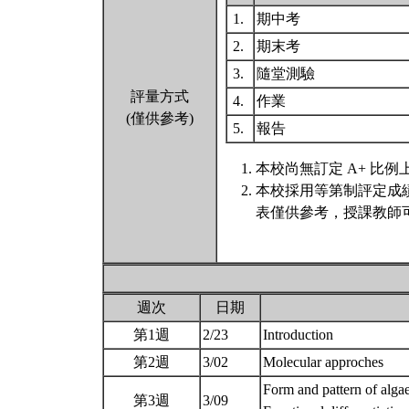
1.
期中考
2.
期末考
3.
隨堂測驗
評量方式
4.
作業
(僅供參考)
5.
報告
本校尚無訂定 A+ 比例
本校採用等第制評定成
表僅供參考，授課教師
週次
日期
第1週
2/23
Introduction
第2週
3/02
Molecular approches
Form and pattern of algae
第3週
3/09