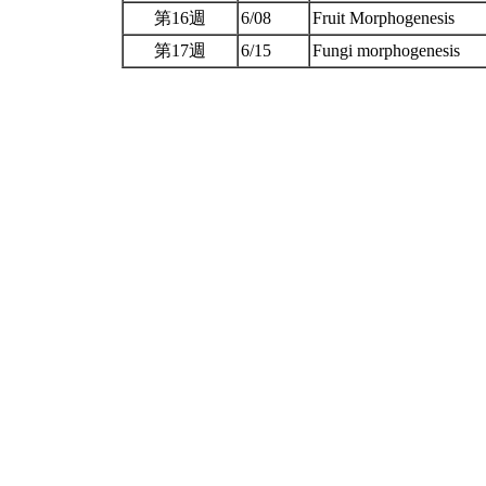
第16週
6/08
Fruit Morphogenesis
第17週
6/15
Fungi morphogenesis