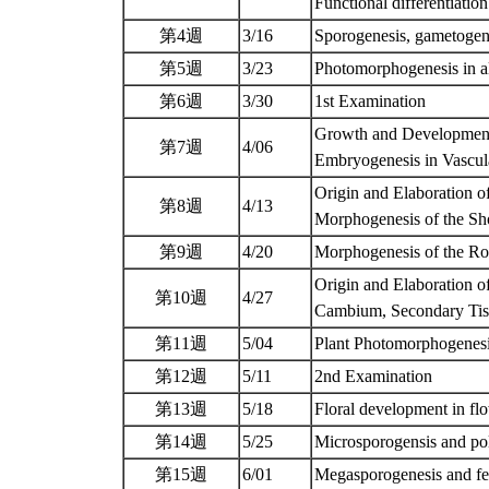
Functional differentiation
第4週
3/16
Sporogenesis, gametogene
第5週
3/23
Photomorphogenesis in 
第6週
3/30
1st Examination
Growth and Development 
第7週
4/06
Embryogenesis in Vascul
Origin and Elaboration o
第8週
4/13
Morphogenesis of the S
第9週
4/20
Morphogenesis of the R
Origin and Elaboration o
第10週
4/27
Cambium, Secondary Tis
第11週
5/04
Plant Photomorphogenes
第12週
5/11
2nd Examination
第13週
5/18
Floral development in fl
第14週
5/25
Microsporogensis and pol
第15週
6/01
Megasporogenesis and fe