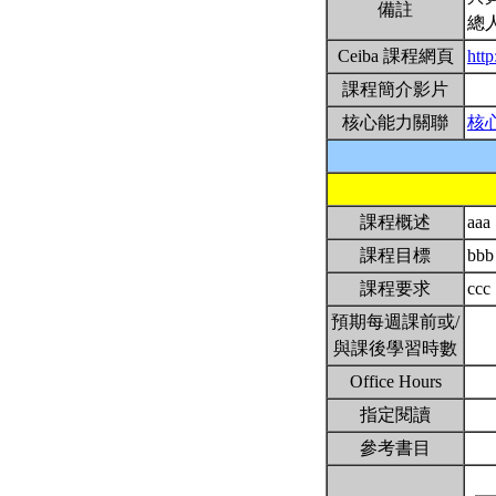
備註
總
Ceiba 課程網頁
htt
課程簡介影片
核心能力關聯
核
課程概述
aaa
課程目標
bb
課程要求
ccc
預期每週課前或/
與課後學習時數
Office Hours
指定閱讀
參考書目