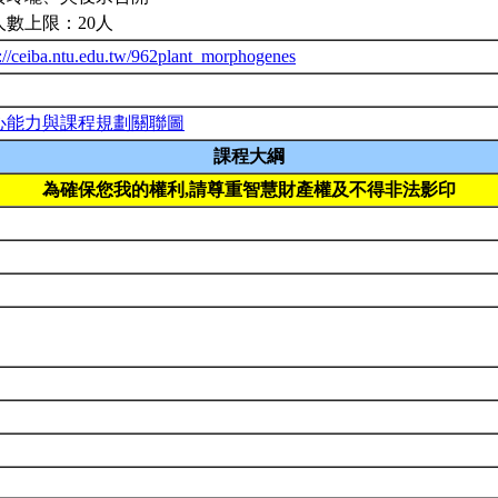
人數上限：20人
p://ceiba.ntu.edu.tw/962plant_morphogenes
心能力與課程規劃關聯圖
課程大綱
為確保您我的權利,請尊重智慧財產權及不得非法影印
b