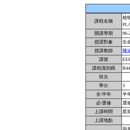
植
課程名稱
PL
開課學期
96-
授課對象
生
授課教師
陳
課號
EE
課程識別碼
B4
班次
學分
3
全/半年
半
必/選修
選
上課時間
星期三
上課地點
與