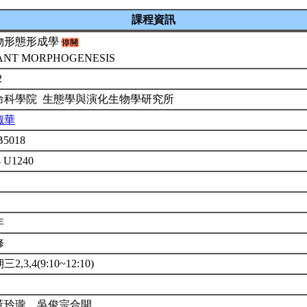
課程資訊
物形態形成學
ANT MORPHOGENESIS
2
命科學院 生態學與演化生物學研究所
淑華
B5018
4 U1240
年
修
2,3,4(9:10~12:10)
黃玲瓏、吳俊宗合開