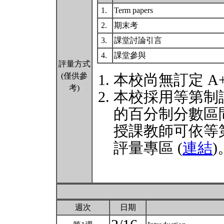
1.
Term papers
2.
期末考
3.
課堂討論引言
4.
課堂參與
評量方式
(僅供參
本校尚無訂定 A
考)
本校採用等第制
的百分制分數區
授課教師可依等
評量專區 (
連結
)
週次
日期