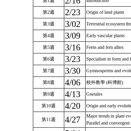
2/16
第1週
Introduction
2/23
第2週
Origin of land plants
3/02
第3週
Terrestrial ecosystem t
3/09
第4週
Early vascular plants
3/16
第5週
Ferns and fern allies
3/23
第6週
Specialism in form and 
3/30
第7週
Gymnosperms and evolut
4/06
第8週
校外教學 (科博館)
4/13
第9週
Gnetales
4/20
第10週
Origin and early evolu
Major trends in plant ev
4/27
第11週
Parallel and convergent