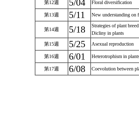
5/04
第12週
Floral diversification
5/11
第13週
New understanding on f
Strategies of plant bree
5/18
第14週
Dicliny in plants
5/25
第15週
Asexual reproduction
6/01
第16週
Heterotrophism in plant
6/08
第17週
Coevolution between pl