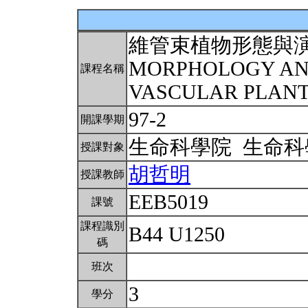
維管束植物形態與
MORPHOLOGY AN
課程名稱
VASCULAR PLAN
97-2
開課學期
生命科學院 生命
授課對象
胡哲明
授課教師
EEB5019
課號
課程識別
B44 U1250
碼
班次
3
學分