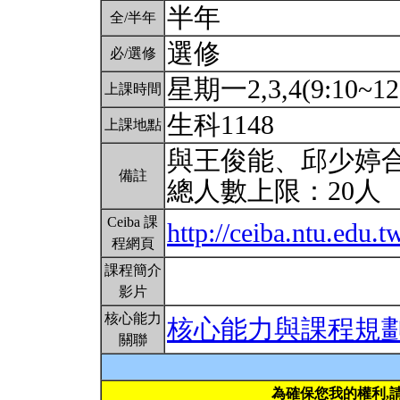
半年
全/半年
選修
必/選修
星期一2,3,4(9:10~12
上課時間
生科1148
上課地點
與王俊能、邱少婷
備註
總人數上限：20人
Ceiba 課
http://ceiba.ntu.edu
程網頁
課程簡介
影片
核心能力
核心能力與課程規
關聯
為確保您我的權利,