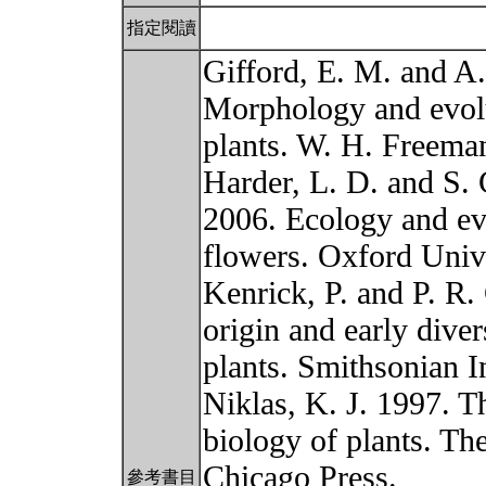
指定閱讀
Gifford, E. M. and A.
Morphology and evolu
plants. W. H. Freem
Harder, L. D. and S. 
2006. Ecology and ev
flowers. Oxford Unive
Kenrick, P. and P. R.
origin and early diver
plants. Smithsonian In
Niklas, K. J. 1997. T
biology of plants. Th
Chicago Press.
參考書目