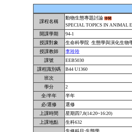
動物生態專題討論
課程名稱
SPECIAL TOPICS IN ANIMAL
開課學期
94-1
授課對象
生命科學院 生態學與演化生物
授課教師
李玲玲
課號
EEB5030
課程識別碼
B44 U1360
班次
學分
2
全/半年
半年
必/選修
選修
上課時間
星期四7,8(14:20~16:20)
上課地點
生科632
先修科目:生態學