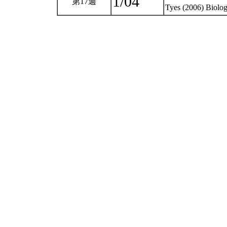
1/04
第17週
Tyes (2006) Biolo