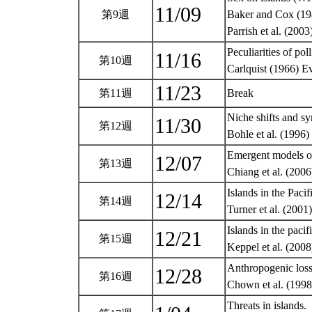
11/09
第9週
Baker and Cox (19
Parrish et al. 
Peculiarities of po
11/16
第10週
Carlquist (1966)
11/23
第11週
Break
Niche shifts and s
11/30
第12週
Bohle et al. (19
Emergent models of
12/07
第13週
Chiang et al. (200
Islands in the Pacif
12/14
第14週
Turner et al. (20
Islands in the pacifi
12/21
第15週
Keppel et al. (20
Anthropogenic losse
12/28
第16週
Chown et al. (1998
Threats in islands.