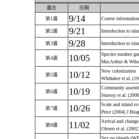
週次
日期
9/14
第1週
Course informatio
9/21
第2週
Introduction to is
9/28
第3週
Introduction to is
Species number g
10/05
第4週
MacArthur & Wils
New colonization
10/12
第5週
Whittaker et al. (
Community assemb
10/19
第6週
Stuessy et al. (2
Scale and island ec
10/26
第7週
Price (2004) J B
Arrival and chang
11/02
第8週
Olesen et al. (20
Sex on islands (WF