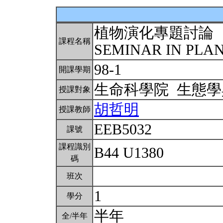
植物演化專題討論
課程名稱
SEMINAR IN PLA
98-1
開課學期
生命科學院 生態
授課對象
胡哲明
授課教師
EEB5032
課號
課程識別
B44 U1380
碼
班次
1
學分
半年
全/半年