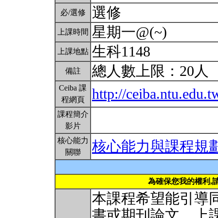
選修
必/選修
星期一@(~)
上課時間
生科1148
上課地點
總人數上限：20人
備註
Ceiba 課
http://ceiba.ntu.edu.
程網頁
課程簡介
影片
核心能力
核心能力與課程規
關聯
為確保您我的權利,
本課程希望能引導
書或期刊論文，上