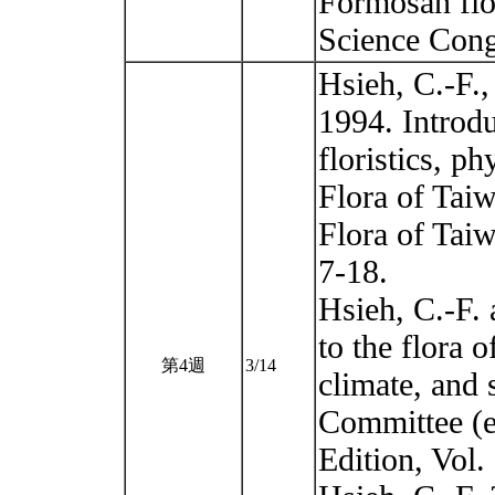
Formosan flor
Science Cong
Hsieh, C.-F.,
1994. Introdu
floristics, p
Flora of Taiw
Flora of Taiw
7-18.
Hsieh, C.-F. 
to the flora 
第4週
3/14
climate, and 
Committee (e
Edition, Vol. 