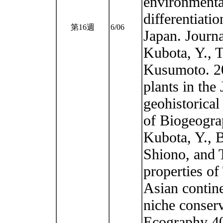
environmental
differentiati
第16週
6/06
Japan. Journ
Kubota, Y., T
Kusumoto. 20
plants in the
geohistorical
of Biogeogra
Kubota, Y., 
Shiono, and 
properties of 
Asian contine
niche conserv
Ecography 4