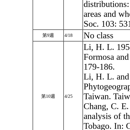
distributions
areas and whe
Soc. 103: 53
No class
第9週
4/18
Li, H. L. 195
Formosa and t
179-186.
Li, H. L. an
Phytogeograph
Taiwan. Taiw
第10週
4/25
Chang, C. E.
analysis of 
Tobago. In: 