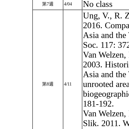
No class
第7週
4/04
Ung, V., R. 
2016. Compar
Asia and the 
Soc. 117: 37
Van Welzen, 
2003. Histor
Asia and the 
unrooted area
第8週
4/11
biogeographi
181-192.
Van Welzen, P
Slik. 2011. W