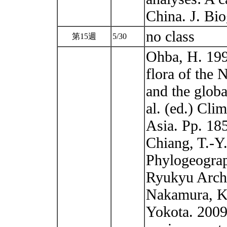
China. J. Bi
no class
第15週
5/30
Ohba, H. 199
flora of the
and the globa
al. (ed.) Cli
Asia. Pp. 18
Chiang, T.-Y.
Phylogeograp
Ryukyu Archi
Nakamura, K.
Yokota. 2009.