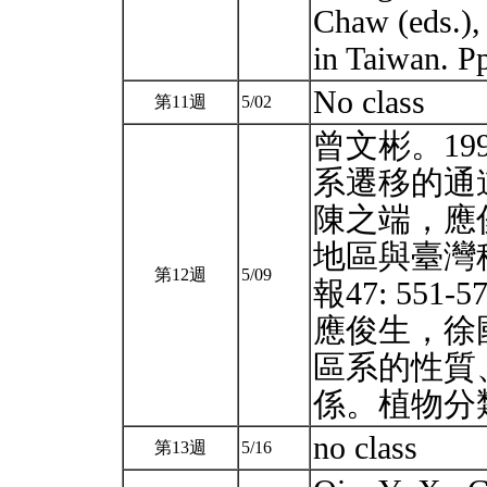
Chaw (eds.),
in Taiwan. P
No class
第11週
5/02
曾文彬。1
系遷移的通道
陳之端，應
地區與臺灣
第12週
5/09
報47: 551-5
應俊生，徐
區系的性質
係。植物分類學
no class
第13週
5/16