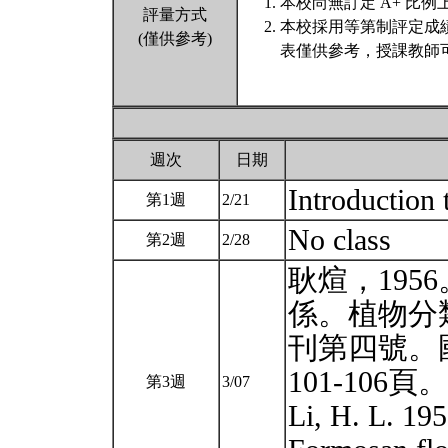
本校尚無訂定 A+ 比例
評量方式
本校採用等第制評定成
(僅供參考)
表僅供參考，授課教師
週次
日期
Introduction 
第1週
2/21
No class
第2週
2/28
耿煊，19
係。植物分
刊第四號。
101-106頁。
第3週
3/07
Li, H. L. 195