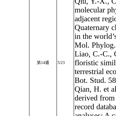
Qiu, Y.-X., 
molecular ph
adjacent regi
Quaternary c
in the world’
Mol. Phylog.
Liao, C.-C., 
floristic sim
第14週
5/23
terrestrial e
Bot. Stud. 58
Qian, H. et a
derived from
record databa
analyses: A c