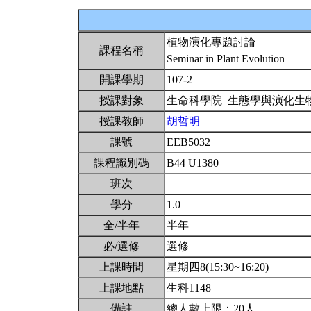
植物演化專題討論
課程名稱
Seminar in Plant Evolution
開課學期
107-2
授課對象
生命科學院 生態學與演化生
授課教師
胡哲明
課號
EEB5032
課程識別碼
B44 U1380
班次
學分
1.0
全/半年
半年
必/選修
選修
上課時間
星期四8(15:30~16:20)
上課地點
生科1148
備註
總人數上限：20人