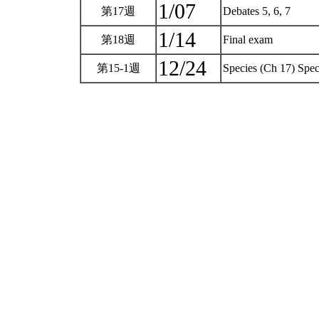
1/07
第17週
Debates 5, 6, 7
1/14
第18週
Final exam
12/24
第15-1週
Species (Ch 17) Spec