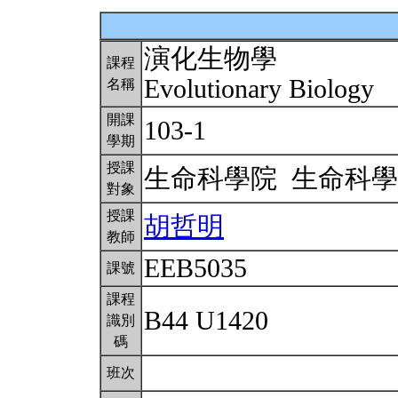
演化生物學
課程
Evolutionary Biology
名稱
開課
103-1
學期
授課
生命科學院 生命科
對象
授課
胡哲明
教師
EEB5035
課號
課程
B44 U1420
識別
碼
班次