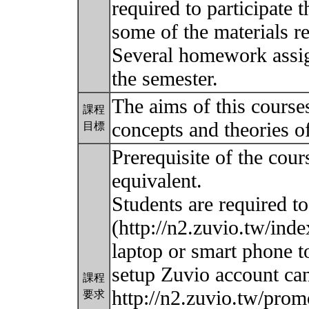
required to participate t
some of the materials re
Several homework assig
the semester.
The aims of this courses
課程
concepts and theories o
目標
Prerequisite of the cour
equivalent.
Students are required t
(http://n2.zuvio.tw/ind
laptop or smart phone t
setup Zuvio account can
課程
http://n2.zuvio.tw/pro
要求