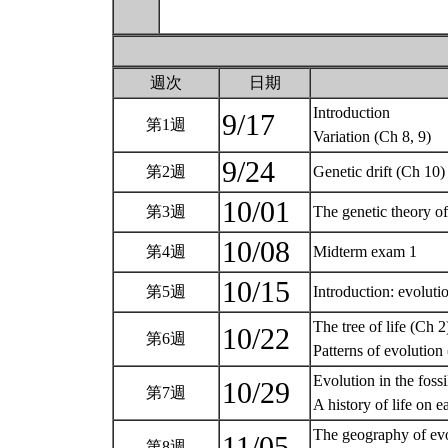
週次
日期
Introduction
9/17
第1週
Variation (Ch 8, 9)
9/24
第2週
Genetic drift (Ch 10
10/01
第3週
The genetic theory of
10/08
第4週
Midterm exam 1
10/15
第5週
Introduction: evolut
The tree of life (Ch 2
10/22
第6週
Patterns of evolution
Evolution in the fossi
10/29
第7週
A history of life on 
The geography of evo
11/05
第8週