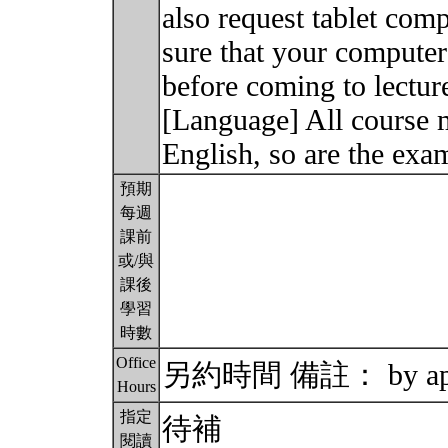
also request tablet com
sure that your computer 
before coming to lectur
[Language] All course m
English, so are the ex
預期
每週
課前
或/與
課後
學習
時數
Office
另約時間 備註： by app
Hours
指定
待補
閱讀