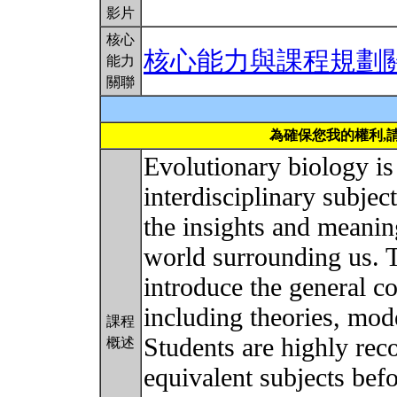
影片
核心
核心能力與課程規劃
能力
關聯
為確保您我的權利,
Evolutionary biology i
interdisciplinary subject
the insights and meanin
world surrounding us. T
introduce the general c
including theories, mod
課程
Students are highly rec
概述
equivalent subjects befo