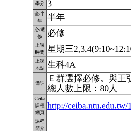
3
學分
全/半
半年
年
必/選
必修
修
上課
星期三2,3,4(9:10~12:1
時間
上課
生科4A
地點
Ｅ群選擇必修。與王
備註
總人數上限：80人
Ceiba
http://ceiba.ntu.edu.tw
課程
網頁
課程
簡介