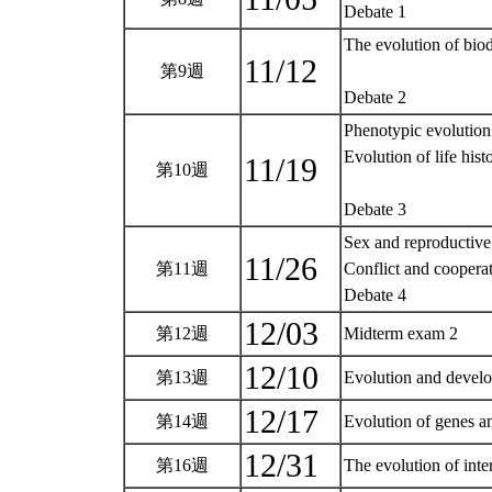
Debate 1
The evolution of biod
11/12
第9週
Debate 2
Phenotypic evolution
Evolution of life hist
11/19
第10週
Debate 3
Sex and reproductive
11/26
第11週
Conflict and coopera
Debate 4
12/03
第12週
Midterm exam 2
12/10
第13週
Evolution and devel
12/17
第14週
Evolution of genes 
12/31
第16週
The evolution of int