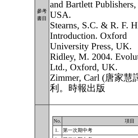
and Bartlett Publishers,
參考
USA.
書目
Stearns, S.C. & R. F. H
Introduction. Oxford
University Press, UK.
Ridley, M. 2004. Evolut
Ltd., Oxford, UK.
Zimmer, Carl (唐
利。時報出版
No.
項目
1.
第一次期中考