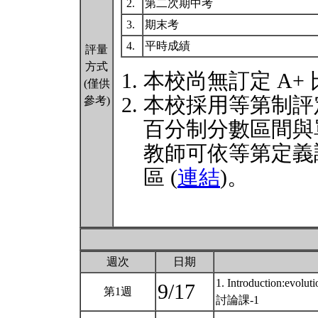
2.
第二次期中考
3.
期末考
4.
平時成績
評量
方式
本校尚無訂定 A+
(僅供
本校採用等第制評
參考)
百分制分數區間與
教師可依等第定義
區 (
連結
)。
週次
日期
1. Introduction:evolu
9/17
第1週
討論課-1