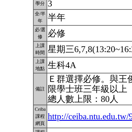
3
學分
全/半
半年
年
必/選
必修
修
上課
星期三6,7,8(13:20~16:
時間
上課
生科4A
地點
Ｅ群選擇必修。與王
限學士班三年級以上
備註
總人數上限：80人
Ceiba
http://ceiba.ntu.edu.tw
課程
網頁