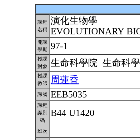
演化生物學
課程
EVOLUTIONARY B
名稱
開課
97-1
學期
授課
生命科學院 生命科
對象
授課
周蓮香
教師
EEB5035
課號
課程
B44 U1420
識別
碼
班次