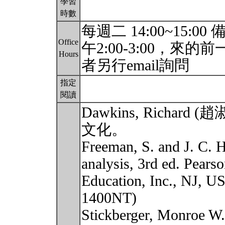
學習
時數
每週二 14:00~15:00 
Office
午2:00-3:00，來的
Hours
者另行email詢問
指定
閱讀
Dawkins, Richar
文化。
Freeman, S. and J. C. 
analysis, 3rd ed. Pears
Education, Inc., NJ,
1400NT)
Stickberger, Monroe W.