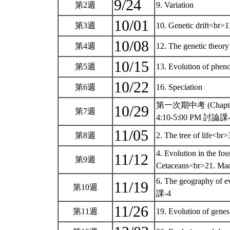
9/24
第2週
9. Variation
10/01
第3週
10. Genetic drift<br>1
10/08
第4週
12. The genetic theory 
10/15
第5週
13. Evolution of pheno
10/22
第6週
16. Speciation
第一次期中考 (Chapter 1
10/29
第7週
4:10-5:00 PM 討論課
11/05
第8週
2. The tree of life
4. Evolution in the foss
11/12
第9週
Cetaceans<br>21. Mac
6. The geography of
11/19
第10週
課-4
11/26
第11週
19. Evolution of 