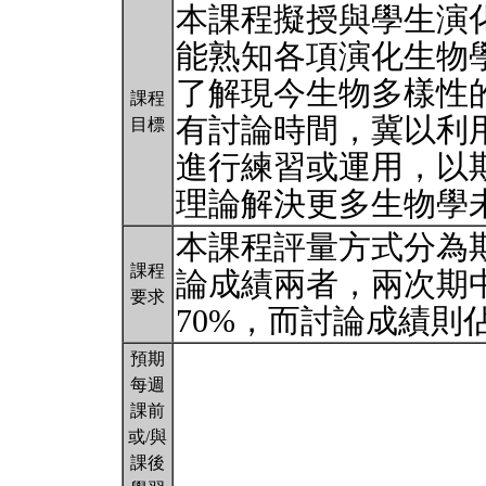
本課程擬授與學生演
能熟知各項演化生物
了解現今生物多樣性
課程
有討論時間，冀以利
目標
進行練習或運用，以
理論解決更多生物學
本課程評量方式分為
課程
論成績兩者，兩次期
要求
70%，而討論成績則
預期
每週
課前
或/與
課後