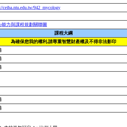
p://ceiba.ntu.edu.tw/942_mycology
心能力與課程規劃關聯圖
課程大綱
為確保您我的權利,請尊重智慧財產權及不得非法影印
補
補
補
補
補