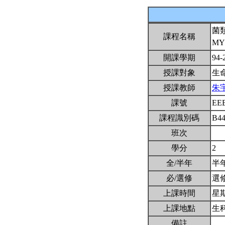
菌
課程名稱
MY
開課學期
94-
授課對象
生
授課教師
朱
課號
EE
課程識別碼
B4
班次
學分
2
全/半年
半
必/選修
選
上課時間
星期二
上課地點
生
備註