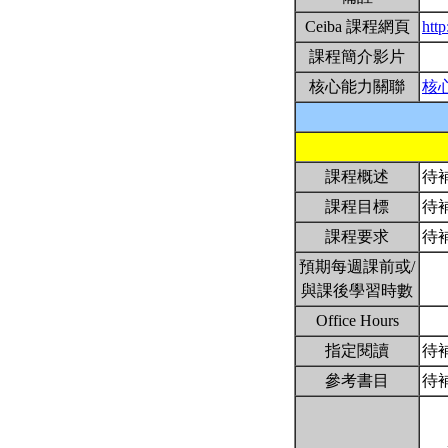
Ceiba 課程網頁
htt
課程簡介影片
核心能力關聯
核
課程概述
待
課程目標
待
課程要求
待
預期每週課前或/
與課後學習時數
Office Hours
指定閱讀
待
參考書目
待