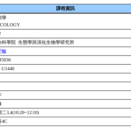
課程資訊
類學
COLOGY
2
命科學院 生態學與演化生物學研究所
宇敏
B5036
4 U1440
年
修
3,4(10:20~12:10)
科4C