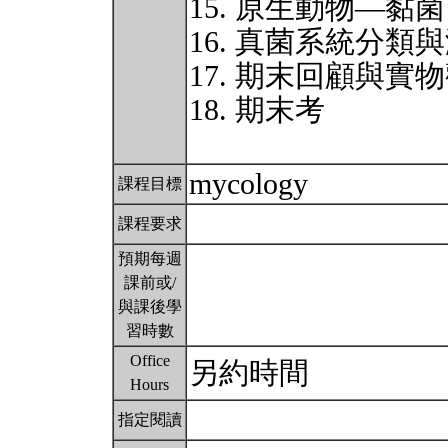
15. 原生動物—黏
16. 真菌系統分類
17. 期末回顧與實
18. 期末考
mycology
課程目標
課程要求
預期每週
課前或/
與課後學
習時數
Office
另約時間
Hours
指定閱讀