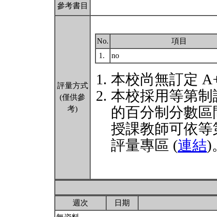
參考書目
No.
項目
1.
no
本校尚無訂定 A
評量方式
本校採用等第制
(僅供參
的百分制分數區
考)
授課教師可依等
評量專區 (
連結
)
週次
日期