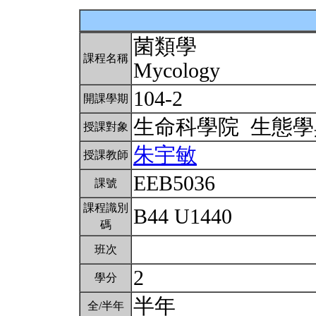
菌類學
課程名稱
Mycology
104-2
開課學期
生命科學院 生態
授課對象
朱宇敏
授課教師
EEB5036
課號
課程識別
B44 U1440
碼
班次
2
學分
半年
全/半年