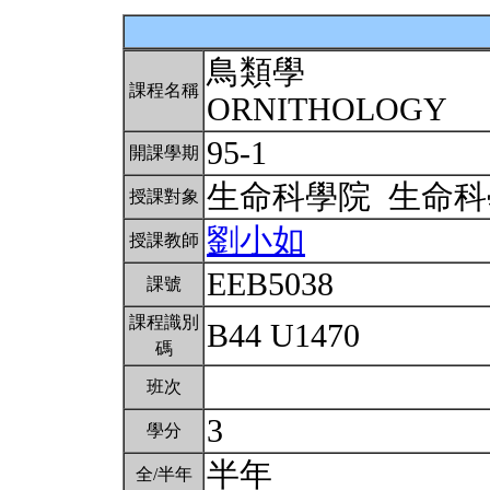
鳥類學
課程名稱
ORNITHOLOGY
95-1
開課學期
生命科學院 生命
授課對象
劉小如
授課教師
EEB5038
課號
課程識別
B44 U1470
碼
班次
3
學分
半年
全/半年