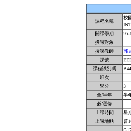
校
課程名稱
IN
開課學期
95-
授課對象
授課教師
郭
課號
EE
課程識別碼
B4
班次
學分
3
全/半年
半
必/選修
上課時間
星期三
上課地點
普1
G