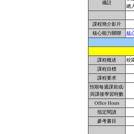
備註
總
課程簡介影片
核心能力關聯
核
課程概述
校
課程目標
課程要求
預期每週課前或/
與課後學習時數
Office Hours
指定閱讀
參考書目