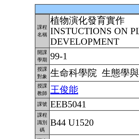
植物演化發育實作
課程
INSTUCTIONS ON 
名稱
DEVELOPMENT
開課
99-1
學期
授課
生命科學院 生態學
對象
授課
王俊能
教師
EEB5041
課號
課程
B44 U1520
識別
碼