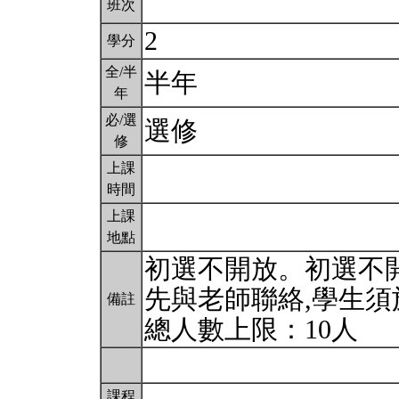
班次
2
學分
全/半
半年
年
必/選
選修
修
上課
時間
上課
地點
初選不開放。初選不
先與老師聯絡,學生須
備註
總人數上限：10人
課程