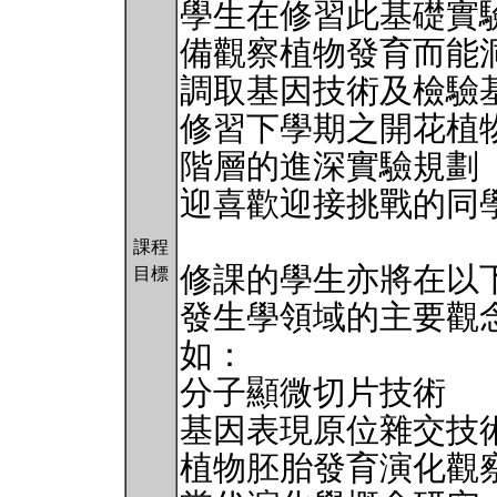
學生在修習此基礎實
備觀察植物發育而能
調取基因技術及檢驗
修習下學期之開花植
階層的進深實驗規劃
迎喜歡迎接挑戰的同
課程
修課的學生亦將在以
目標
發生學領域的主要觀念
如：
分子顯微切片技術
基因表現原位雜交技
植物胚胎發育演化觀