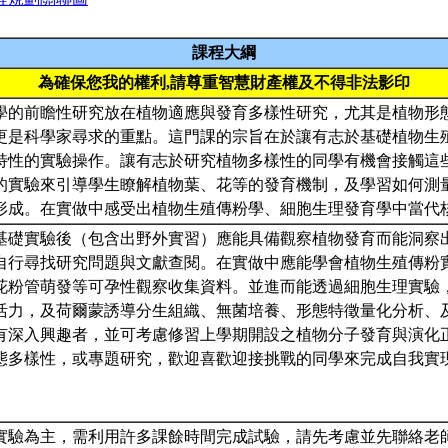
課程大綱
為確保您我的權利,請尊重智慧財產權及不得非法影印
科學的前瞻性研究放在植物適應與發育多樣性研究，尤其是植物形
更是科學家尋求的重點。這門課的宗旨在於讓有志於基礎植物生
特性的實驗操作。讓有志於研究植物多樣性的同學有機會接觸這
的實驗來引導學生瞭解植物葉、花等的發育機制，及學習如何測
形成。在實做中感受出植物生殖傳粉學、細胞生理發育學中當代
基礎實驗後（包含出野外實習）應能具備觀察植物發育而能洞察
自行尋找研究問題與文獻查閱。在實做中應能學會植物生殖傳粉
花粉管萌發等可孕性觀察收集資料。並進而能透過細胞生理實驗
活力，及荷爾蒙誘導分生組織、無菌培養、形態特徵量化分析、
有深入興趣者，並可考慮修習上學期開設之植物分子發育與演化
態多樣性，或專題研究，歡迎喜歡迎接挑戰的同學來完成自我實
實驗為主，需利用許多課餘時間完成試驗，請先考慮並先聯絡老