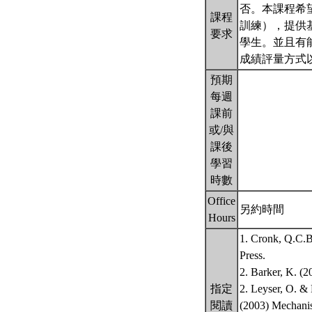
否。本課程希
課程
訓練），提供
要求
學生。並且有
成績評量方式
預期
每週
課前
或/與
課後
學習
時數
Office
另約時間
Hours
1. Cronk, Q.C.B
Press.
2. Barker, K. (
指定
2. Leyser, O. & 
閱讀
(2003) Mechanis