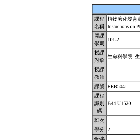
課程
植物演化發育
名稱
Instuctions on 
開課
101-2
學期
授課
生命科學院 
對象
授課
教師
課號
EEB5041
課程
識別
B44 U1520
碼
班次
學分
2
全/半