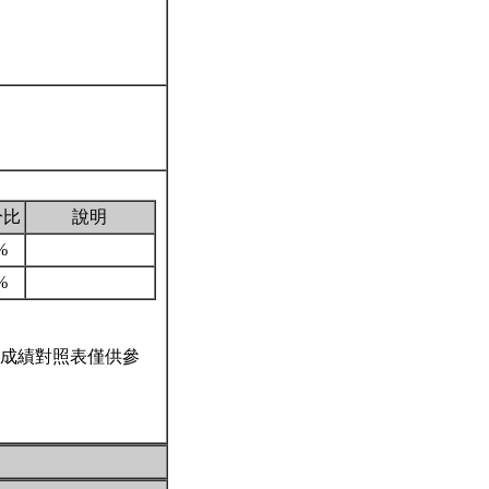
分比
說明
%
%
成績對照表僅供參