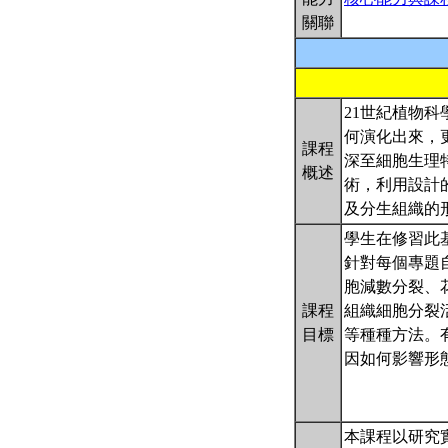
關聯
21世紀植物
何演化出來，
課程
深至細胞生理
概述
術，利用設計
及分生組織的
學生在修習此
針對每個專題
胞減數分裂、
課程
組織細胞分裂
目標
等種種方法。
因如何影響形
本課程以研究