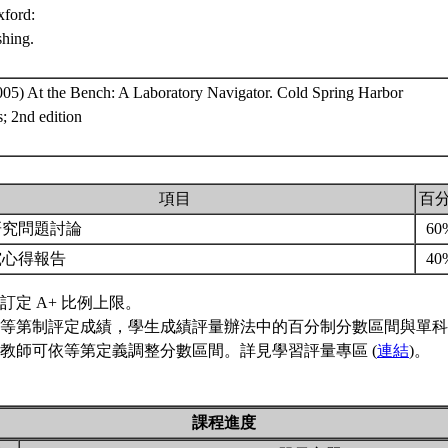
xford:
shing.
2005) At the Bench: A Laboratory Navigator. Cold Spring Harbor
; 2nd edition
項目
百
研究問題討論
60
究心得報告
40
訂定 A+ 比例上限。
等第制評定成績，學生成績評量辦法中的百分制分數區間與單科
教師可依等第定義調整分數區間。詳見學習評量專區 (
連結
)。
課程進度