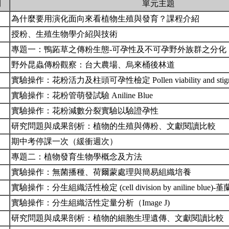
期
單元主題
為什麼要用演化面向來看植物生殖與發育？課程介紹
授粉、生殖生物學介紹與技術
專題一：鴨跖草之傳粉生態-可孕性及不可孕野外族群之分化
野外昆蟲傳粉觀察：台大農場、烏來桶後林道
實驗操作：花粉活力及柱頭可孕性檢定 Pollen viability and stigma 
實驗操作：花粉管萌發試驗 Aniline Blue
實驗操作：花粉減數分裂實驗以驗證孕性
研究問題與成果剖析：植物的生殖與傳粉、文獻閱讀比較
期中考停課一次（緩衝週次）
專題二：植物發育生物學概念及方法
實驗操作：無菌播種、荷爾蒙處理與簡易組織培養
實驗操作：分生組織活性檢定 (cell division by aniline bl
實驗操作：分生組織活性定量分析（Image J)
研究問題與成果剖析：植物的細胞生理遺傳、文獻閱讀比較