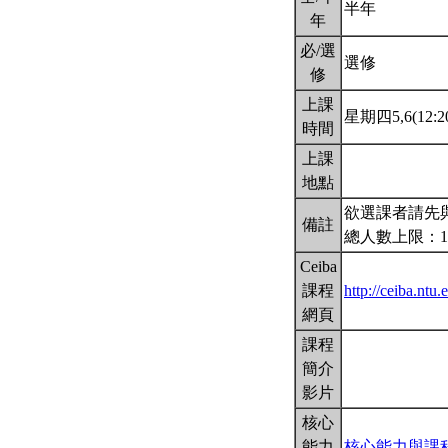
半年
年
必/選
選修
修
上課
星期四5,6(12:20
時間
上課
地點
欲選課者請先
備註
總人數上限：1
Ceiba
課程
http://ceiba.nt
網頁
課程
簡介
影片
核心
能力
核心能力與課