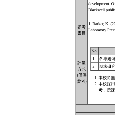
development. O
Blackwell publi
1. Barker, K. (
參考
Laboratory Press
書目
No.
1.
各專題
評量
2.
期末研
方式
(僅供
本校尚無
參考)
本校採用
考，授課