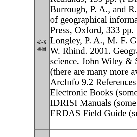
Burrough, P. A., and R
of geographical inform
Press, Oxford, 333 pp.
Longley, P. A., M. F. 
參考
W. Rhind. 2001. Geogr
書目
science. John Wiley & S
(there are many more av
ArcInfo 9.2 References
Electronic Books (some
IDRISI Manuals (some 
ERDAS Field Guide (s