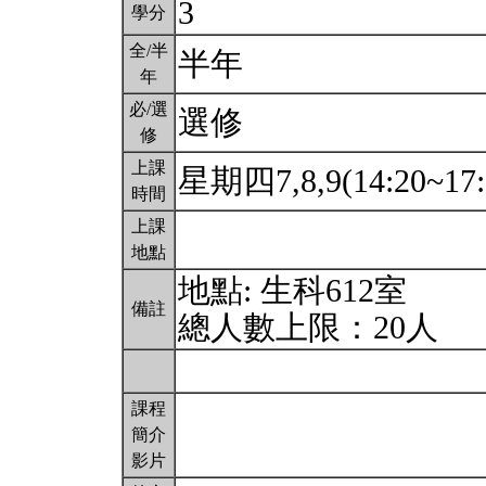
3
學分
全/半
半年
年
必/選
選修
修
上課
星期四7,8,9(14:20~17:
時間
上課
地點
地點: 生科612室
備註
總人數上限：20人
課程
簡介
影片