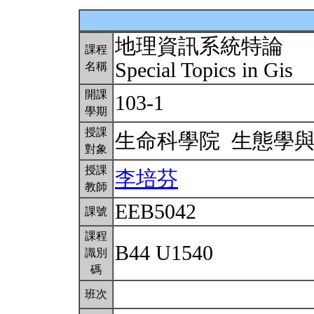
地理資訊系統特論
課程
Special Topics in Gis
名稱
開課
103-1
學期
授課
生命科學院 生態學
對象
授課
李培芬
教師
EEB5042
課號
課程
B44 U1540
識別
碼
班次