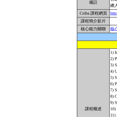
備註
總
Ceiba 課程網頁
htt
課程簡介影片
核心能力關聯
核
1) I
2) 
3) 
4) 
5) S
6) P
7) 
8) 
9) 
課程概述
10)
11)