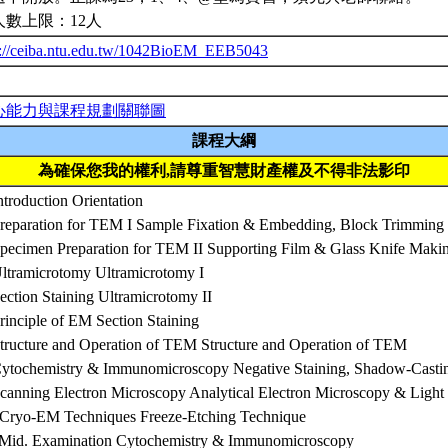
人數上限：12人
p://ceiba.ntu.edu.tw/1042BioEM_EEB5043
心能力與課程規劃關聯圖
課程大綱
為確保您我的權利,請尊重智慧財產權及不得非法影印
ntroduction Orientation
Preparation for TEM I Sample Fixation & Embedding, Block Trimming
Specimen Preparation for TEM II Supporting Film & Glass Knife Maki
Ultramicrotomy Ultramicrotomy I
ection Staining Ultramicrotomy II
rinciple of EM Section Staining
Structure and Operation of TEM Structure and Operation of TEM
Cytochemistry & Immunomicroscopy Negative Staining, Shadow-Casti
Scanning Electron Microscopy Analytical Electron Microscopy & Ligh
 Cryo-EM Techniques Freeze-Etching Technique
 Mid. Examination Cytochemistry & Immunomicroscopy