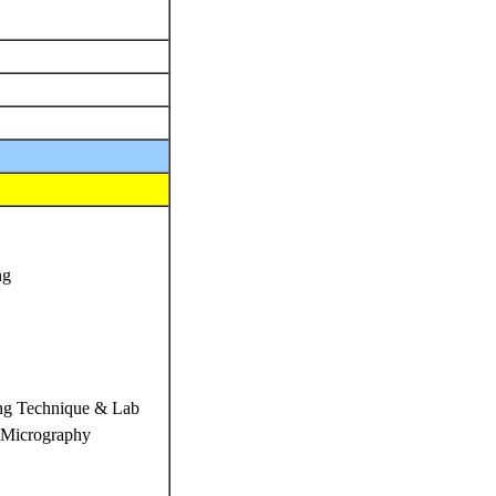
ng
ng Technique & Lab
t Micrography