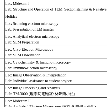
Lec: Midexam I
Lab: Structure and Operation of TEM; Section staining & Negative
Holiday
Lec: Scanning electron microscopy
Lab: Presentation of LM images
Lec: Analytical electron microscopy
Lab: SEM Preparation
Lec: Cryo-Electron Microscopy
Lab: SEM Observation
Lec: Cytochemistry & Immuno-microscopy
Lab: Immuno-electron microscopy
Lec: Image Observation & Interpretation
Lab: Individual assistance to student projects
Lec: Image Processing and Analysis
Lab: TM-3000 (理學院電顯室: 林錦燕小姐)
Lec: Midexam II
Lab: Analytical Electron Microscopy (材料系:陳學人先生)