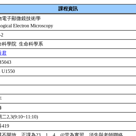
課程資訊
物電子顯微鏡技術學
logical Electron Microscopy
-2
命科學院 生命科學系
香君
B5043
4 U1550
年
修
2,3(9:10~11:10)
419
選不開放。正課為23，1、4、@堂為實習，須先與老師聯絡。