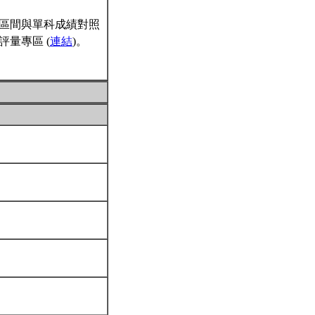
區間與單科成績對照
量專區 (
連結
)。