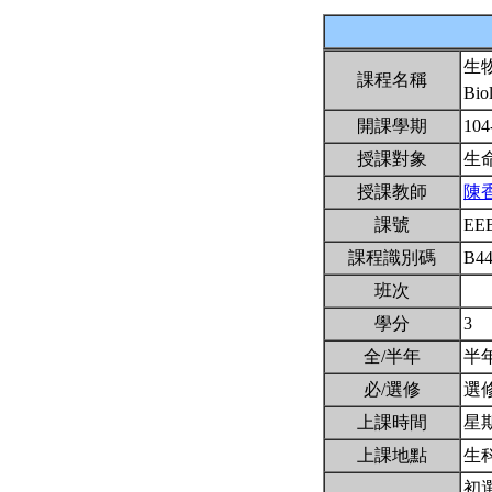
生
課程名稱
Bio
開課學期
104
授課對象
生
授課教師
陳
課號
EE
課程識別碼
B4
班次
學分
3
全/半年
半
必/選修
選
上課時間
星期二
上課地點
生科
初