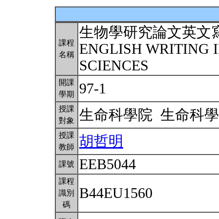
生物學研究論文英文
課程
ENGLISH WRITING 
名稱
SCIENCES
開課
97-1
學期
授課
生命科學院 生命科
對象
授課
胡哲明
教師
EEB5044
課號
課程
B44EU1560
識別
碼