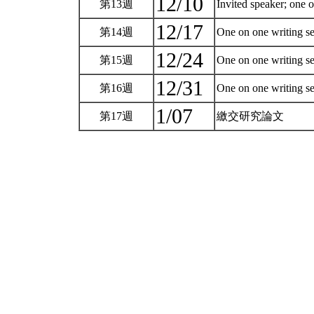
12/10
第13週
Invited speaker; one 
12/17
第14週
One on one writing s
12/24
第15週
One on one writing s
12/31
第16週
One on one writing s
1/07
第17週
繳交研究論文