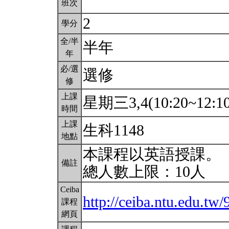
班次
2
學分
全/半
半年
年
必/選
選修
修
上課
星期三3,4(10:20~12:1
時間
上課
生科1148
地點
本課程以英語授課。
備註
總人數上限：10人
Ceiba
http://ceiba.ntu.edu.tw
課程
網頁