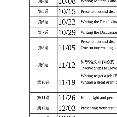
10/08
第4週
Writing Materials an
10/15
第5週
Presentation and dis
10/22
第6週
Writing the Results i
10/29
第7週
Writing the Discussio
Presentation and disc
11/05
第8週
One on one writing s
科學論文寫作祕笈
11/12
第9週
Twelve Steps to Devel
Writing to get a job (
11/19
第10週
Writing a great grant
11/26
第11週
Ethic, right and perm
12/03
第12週
Presenting your result