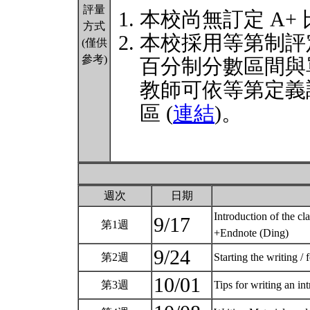
評量
本校尚無訂定 A+
方式
本校採用等第制評
(僅供
參考)
百分制分數區間與
教師可依等第定義
區 (
連結
)。
週次
日期
Introduction of the cl
9/17
第1週
+Endnote (Ding)
9/24
第2週
Starting the writing /
10/01
第3週
Tips for writing an in