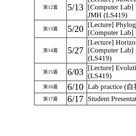
5/13
[Computer Lab] B
第12週
JMH (LS419)
[Lecture] Phylo
5/20
第13週
[Computer Lab] 
[Lecture] Horizon
5/27
[Computer Lab] 
第14週
(LS419)
[Lecture] Evolu
6/03
第15週
(LS419)
6/10
Lab pract
第16週
6/17
Student Presenta
第17週