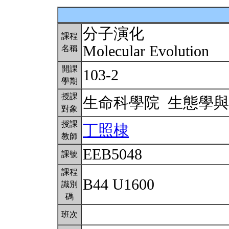
分子演化
課程
Molecular Evolution
名稱
開課
103-2
學期
授課
生命科學院 生態學
對象
授課
丁照棣
教師
EEB5048
課號
課程
B44 U1600
識別
碼
班次