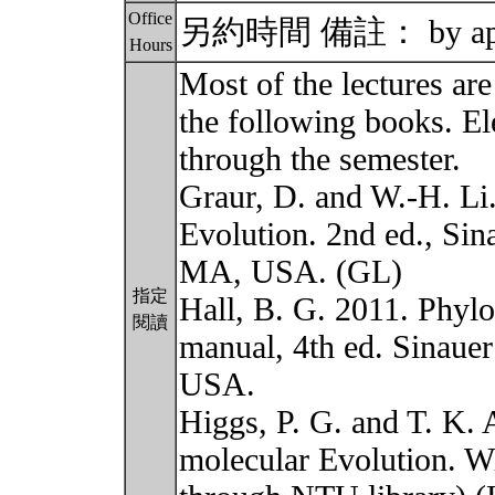
Office
另約時間 備註： by app
Hours
Most of the lectures ar
the following books. El
through the semester.
Graur, D. and W.-H. Li
Evolution. 2nd ed., Sin
MA, USA. (GL)
指定
Hall, B. G. 2011. Phylo
閱讀
manual, 4th ed. Sinauer
USA.
Higgs, P. G. and T. K.
molecular Evolution. W