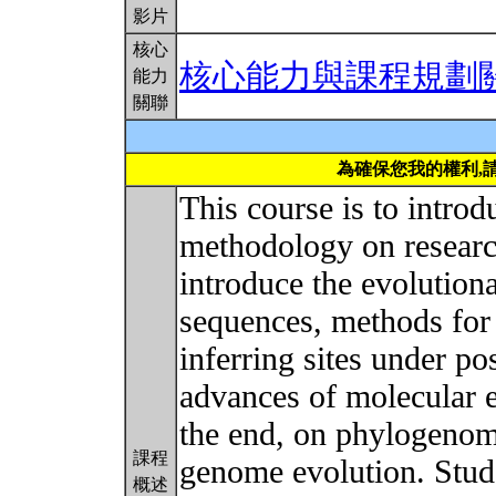
影片
核心
核心能力與課程規劃
能力
關聯
為確保您我的權利,
This course is to intro
methodology on researc
introduce the evolution
sequences, methods for
inferring sites under po
advances of molecular ev
the end, on phylogenomi
課程
genome evolution. Stud
概述