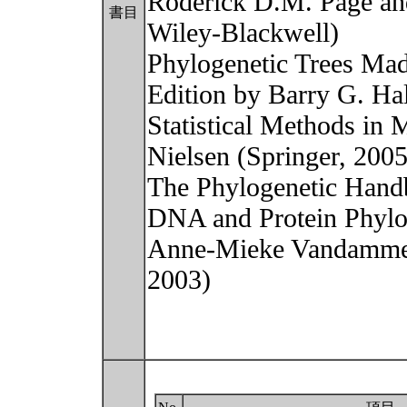
Roderick D.M. Page an
書目
Wiley-Blackwell)
Phylogenetic Trees Ma
Edition by Barry G. Hal
Statistical Methods in
Nielsen (Springer, 2005
The Phylogenetic Handb
DNA and Protein Phylo
Anne-Mieke Vandamme 
2003)