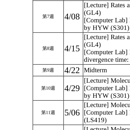
[Lecture] Rates a
(GL4)
4/08
第7週
[Computer Lab] 
by HYW (S301
[Lecture] Rates a
(GL4)
4/15
第8週
[Computer Lab] M
divergence tim
4/22
Midterm
第9週
[Lecture] Molecu
4/29
[Computer Lab] 
第10週
by HYW (S301
[Lecture] Molec
5/06
[Computer Lab]
第11週
(LS419)
[Lecture] Molec