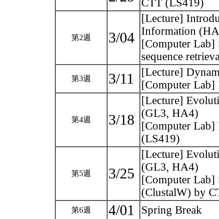
CTT (LS419)
[Lecture] Introd
Information (HA
3/04
第2週
[Computer Lab] 
sequence retrie
[Lecture] Dynam
3/11
第3週
[Computer Lab]
[Lecture] Evolut
(GL3, HA4)
3/18
第4週
[Computer Lab] 
(LS419)
[Lecture] Evolut
(GL3, HA4)
3/25
第5週
[Computer Lab] 
(ClustalW) by 
4/01
Spring Break
第6週