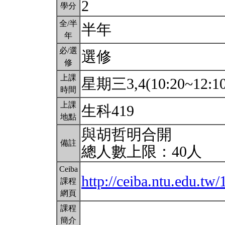
2
學分
全/半
半年
年
必/選
選修
修
上課
星期三3,4(10:20~12:1
時間
上課
生科419
地點
與胡哲明合開
備註
總人數上限：40人
Ceiba
http://ceiba.ntu.edu.t
課程
網頁
課程
簡介