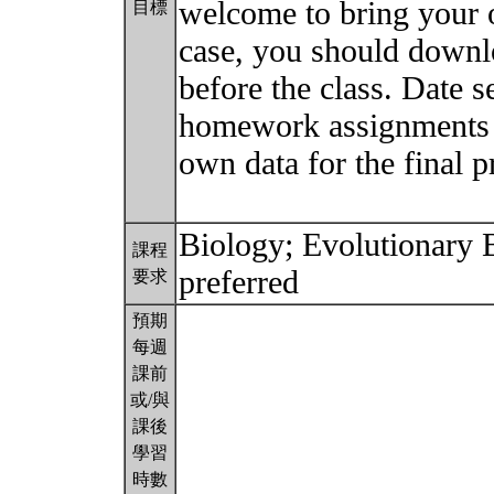
welcome to bring your o
目標
case, you should downl
before the class. Date s
homework assignments 
own data for the final p
Biology; Evolutionary B
課程
preferred
要求
預期
每週
課前
或/與
課後
學習
時數