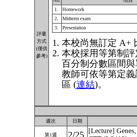
No.
項目
1.
Homework
2.
Midterm exam
3.
Presentation
評量
本校尚無訂定 A+
方式
(僅供
本校採用等第制評
參考)
百分制分數區間與
教師可依等第定義
區 (
連結
)。
週次
日期
[Lecture] Genes
2/25
第1週