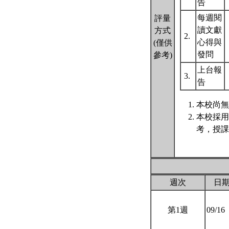
告
每週閱
評量
讀文獻
方式
2.
心得與
(僅供
發問
參考)
上台報
3.
告
本校尚無
本校採用
考，授課
週次
日
第1週
09/16