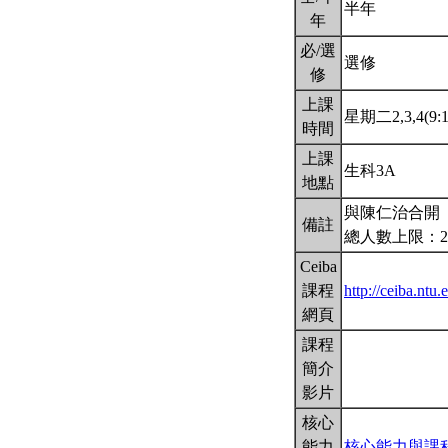
半年
年
必/選
選修
修
上課
星期二2,3,4(9:1
時間
上課
生科3A
地點
與陳仁治合開
備註
總人數上限：2
Ceiba
課程
http://ceiba.nt
網頁
課程
簡介
影片
核心
能力
核心能力與課