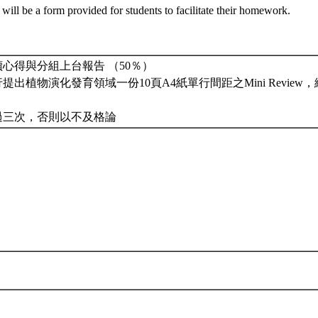
 will be a form provided for students to facilitate their homework.
讀心得與分組上台報告 （50％）
行提出植物演化發育領域一份10頁A4紙單行間距之Mini Revie
超過三次，否則以不及格論