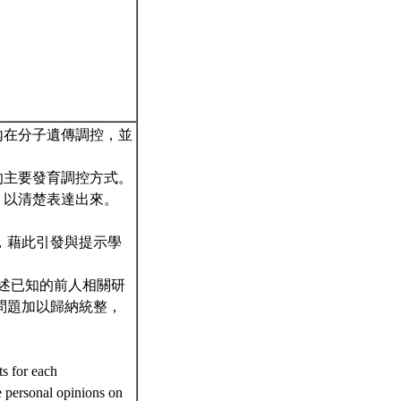
內在分子遺傳調控，並
的主要發育調控方式。
，以清楚表達出來。
說明，藉此引發與提示學
題闡述已知的前人相關研
問題加以歸納統整，
s for each
e personal opinions on