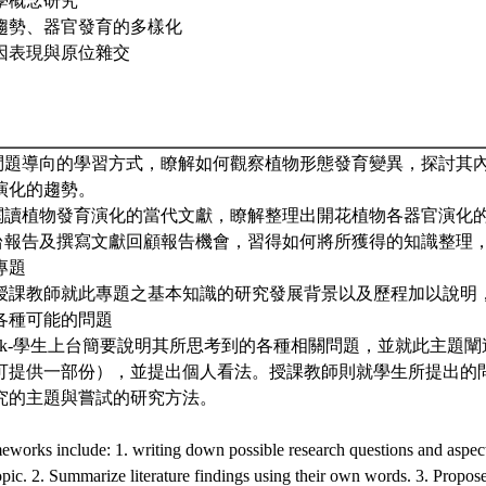
學概念研究
趨勢、器官發育的多樣化
因表現與原位雜交
過問題導向的學習方式，瞭解如何觀察植物形態發育變異，探討其
演化的趨勢。
過閱讀植物發育演化的當代文獻，瞭解整理出開花植物各器官演化
上台報告及撰寫文獻回顧報告機會，習得如何將所獲得的知識整理
專題
st week-授課教師就此專題之基本知識的研究發展背景以及歷程加以
各種可能的問題
ond week-學生上台簡要說明其所思考到的各種相關問題，並就此主
可提供一部份），並提出個人看法。授課教師則就學生所提出的
究的主題與嘗試的研究方法。
works include: 1. writing down possible research questions and aspect
pic. 2. Summarize literature findings using their own words. 3. Propos