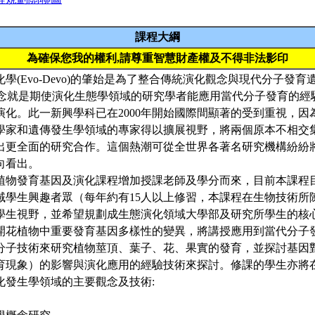
課程大綱
為確保您我的權利,請尊重智慧財產權及不得非法影印
學(Evo-Devo)的肇始是為了整合傳統演化觀念與現代分子發
o的觀念就是期使演化生態學領域的研究學者能應用當代分子發育的
演化。此一新興學科已在2000年開始國際間顯著的受到重視，因
學家和遺傳發生學領域的專家得以擴展視野，將兩個原本不相交
出更全面的研究合作。這個熱潮可從全世界各著名研究機構紛紛
向看出。
植物發育基因及演化課程增加授課老師及學分而來，目前本課程
域學生興趣者眾（每年約有15人以上修習，本課程在生物技術所
學生視野，並希望規劃成生態演化領域大學部及研究所學生的核
開花植物中重要發育基因多樣性的變異，將講授應用到當代分子
分子技術來研究植物莖頂、葉子、花、果實的發育，並探討基因
育現象）的影響與演化應用的經驗技術來探討。修課的學生亦將
化發生學領域的主要觀念及技術: