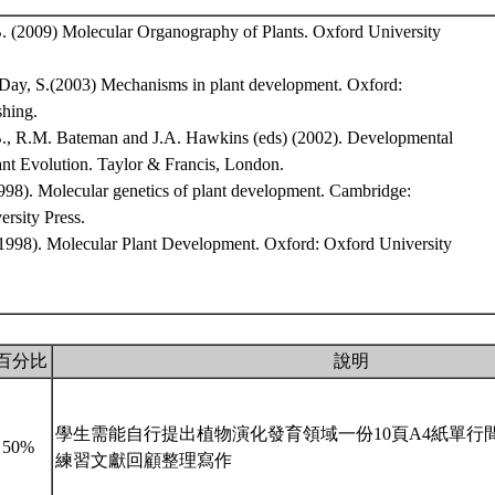
. (2009) Molecular Organography of Plants. Oxford University
 Day, S.(2003) Mechanisms in plant development. Oxford:
shing.
., R.M. Bateman and J.A. Hawkins (eds) (2002). Developmental
ant Evolution. Taylor & Francis, London.
1998). Molecular genetics of plant development. Cambridge:
rsity Press.
 (1998). Molecular Plant Development. Oxford: Oxford University
百分比
說明
學生需能自行提出植物演化發育領域一份10頁A4紙單行間距之M
50%
練習文獻回顧整理寫作