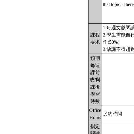
that topic. There
1.每週文獻閱
課程
2.學生需能自
要求
作(50%)
3.缺課不得
預期
每週
課前
或/與
課後
學習
時數
Office
另約時間
Hours
指定
閱讀