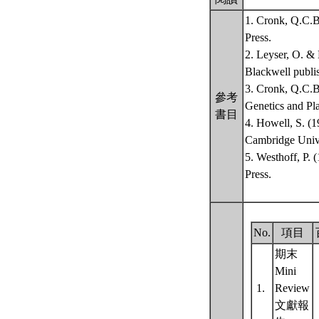
1. Cronk, Q.C.B
Press.
2. Leyser, O. &
Blackwell publi
3. Cronk, Q.C.B
參考
Genetics and Pl
書目
4. Howell, S. (
Cambridge Unive
5. Westhoff, P.
Press.
No.
項目
期末
Mini
1.
Review
文獻報