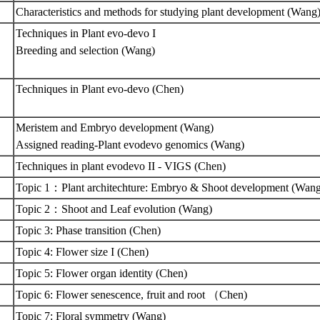
Characteristics and methods for studying plant development (Wang
Techniques in Plant evo-devo I
Breeding and selection (Wang)
Techniques in Plant evo-devo (Chen)
Meristem and Embryo development (Wang)
Assigned reading-Plant evodevo genomics (Wang)
Techniques in plant evodevo II - VIGS (Chen)
Topic 1：Plant architechture: Embryo & Shoot development (Wan
Topic 2：Shoot and Leaf evolution (Wang)
Topic 3: Phase transition (Chen)
Topic 4: Flower size I (Chen)
Topic 5: Flower organ identity (Chen)
Topic 6: Flower senescence, fruit and root （Chen)
Topic 7: Floral symmetry (Wang)