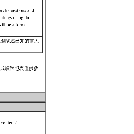
arch questions and
ndings using their
ill be a form
主題闡述已知的前人
。
成績對照表僅供參
 content?