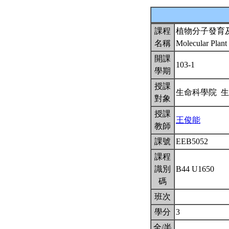
課程
植物分子發育
名稱
Molecular Plan
開課
103-1
學期
授課
生命科學院 
對象
授課
王俊能
教師
課號
EEB5052
課程
識別
B44 U1650
碼
班次
學分
3
全/半