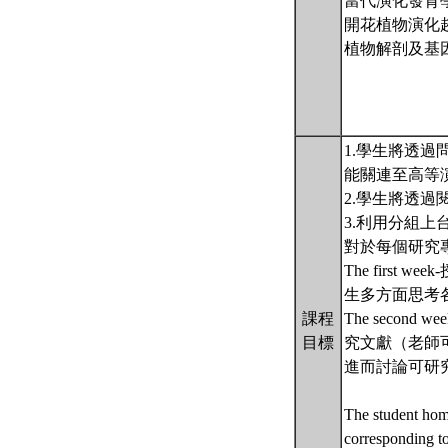
當代演化發育
開花植物演化
植物解剖及基
1.學生將透
能關連至高等
2.學生將透
3.利用分組
對於每個研究
The fir
生多方面思考
課程
The sec
目標
究文獻（老師
進而討論可研
The student home
corresponding to