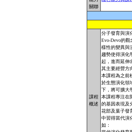
關聯
分子發育與演化
Evo-Dev
樣性的變異與
趨勢使得演化
起，進而延伸
其主要經營方
本課程為之前
於生態演化領
下，將可擴大
課程
本課程專注在
概述
的基因表現及
花部及葉子發
中習得當代演
如：