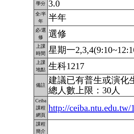
3.0
學分
全/半
半年
年
必/選
選修
修
上課
星期一2,3,4(9:10~12:1
時間
上課
生科1217
地點
建議已有普生或演化
備註
總人數上限：30人
Ceiba
http://ceiba.ntu.edu.t
課程
網頁
課程
簡介