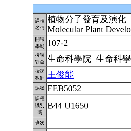
植物分子發育及演化
課程
Molecular Plant Devel
名稱
開課
107-2
學期
授課
生命科學院 生命科
對象
授課
王俊能
教師
EEB5052
課號
課程
B44 U1650
識別
碼
班次