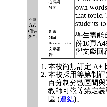
心得與
own words.
發問
that topic.
評量
students to
方式
(僅供
期末
學生需能
參考)
Mini
份10頁A4
3.
Review
50%
文獻報
習文獻回
告
本校尚無訂定 A+
本校採用等第制評
百分制分數區間與
教師可依等第定義
區 (
連結
)。