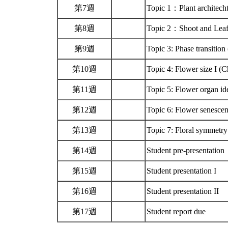
第7週
Topic 1：Plant architec
第8週
Topic 2：Shoot and Leaf
第9週
Topic 3: Phase transitio
第10週
Topic 4: Flower size I (
第11週
Topic 5: Flower organ id
第12週
Topic 6: Flower senesce
第13週
Topic 7: Floral symmetr
第14週
Student pre-presentation
第15週
Student presentation I
第16週
Student presentation II
第17週
Student report due