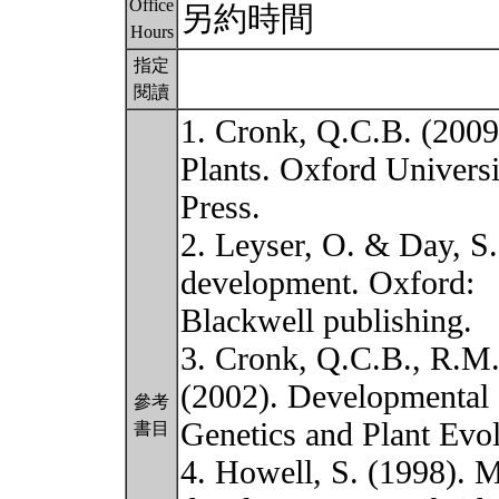
Office
另約時間
Hours
指定
閱讀
1. Cronk, Q.C.B. (200
Plants. Oxford Universi
Press.
2. Leyser, O. & Day, S
development. Oxford:
Blackwell publishing.
3. Cronk, Q.C.B., R.M
(2002). Developmental
參考
Genetics and Plant Evo
書目
4. Howell, S. (1998). M