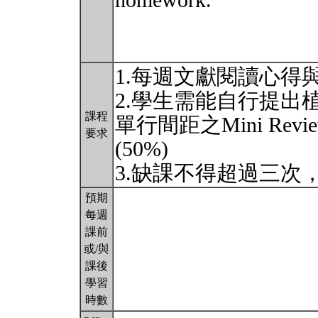
homework.
1.每週文獻閱讀心得
2.學生需能自行提出
課程
單行間距之Mini Re
要求
(50%)
3.缺課不得超過三次
預期
每週
課前
或/與
課後
學習
時數