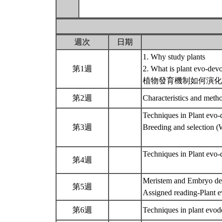
週次
日期
1. Why study plants
第1週
2. What is plant evo-dev
植物發育機制如何演化？
第2週
Characteristics and meth
Techniques in Plant evo-
第3週
Breeding and selection 
Techniques in Plant evo
第4週
Meristem and Embryo d
第5週
Assigned reading-Plant
第6週
Techniques in plant evo