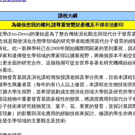
課程大綱
為確保您我的權利,請尊重智慧財產權及不得非法影印
學(Evo-Devo)的肇始是為了整合傳統演化觀念與現代分子發
o的觀念就是期使演化生態學領域的研究學者能應用當代分子發育的
演化。此一新興學科已在2000年開始國際間顯著的受到重視，因
學家和遺傳發生學領域的專家得以擴展視野，將兩個原本不相交
出更全面的研究合作。這個熱潮可從全世界各著名研究機構紛紛
向看出。
植物發育基因及演化課程增加授課老師及學分而來，目前本課程
域學生興趣者眾（每年約有15人以上修習，本課程在生物技術所
可擴大學生視野，並希望規劃成生態演化領域大學部及研究所學
開花植物中重要發育基因多樣性的變異，將講授應用到當代分子
分子技術來研究植物莖頂、葉子、花、果實的發育，並探討基因
育現象）的影響與演化應用的經驗技術來探討。修課的學生亦將
化發生學領域的主要觀念及技術: