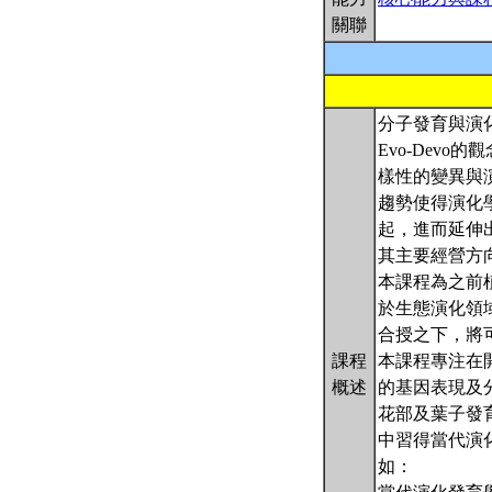
關聯
分子發育與演化
Evo-Dev
樣性的變異與
趨勢使得演化
起，進而延伸
其主要經營方
本課程為之前
於生態演化領
合授之下，將
課程
本課程專注在
概述
的基因表現及
花部及葉子發
中習得當代演
如：