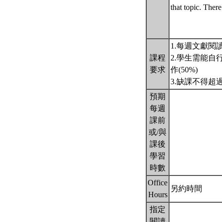
that topic. There
1.每週文獻閱
課程
2.學生需能自
要求
作(50%)
3.缺課不得
預期
每週
課前
或/與
課後
學習
時數
Office
另約時間
Hours
指定
閱讀