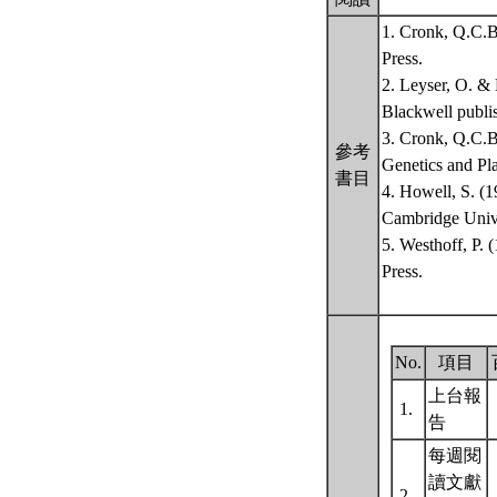
1. Cronk, Q.C.B
Press.
2. Leyser, O. &
Blackwell publi
3. Cronk, Q.C.B
參考
Genetics and Pl
書目
4. Howell, S. (
Cambridge Unive
5. Westhoff, P.
Press.
No.
項目
上台報
1.
告
每週閱
讀文獻
2.