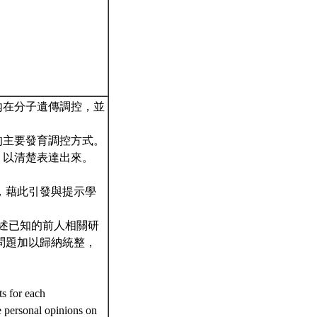
內在分子遺傳調控，並
的主要發育調控方式。
，以清楚表達出來。
說明，藉此引發與提示學
題闡述已知的前人相關研
問題加以歸納統整，
s for each
e personal opinions on