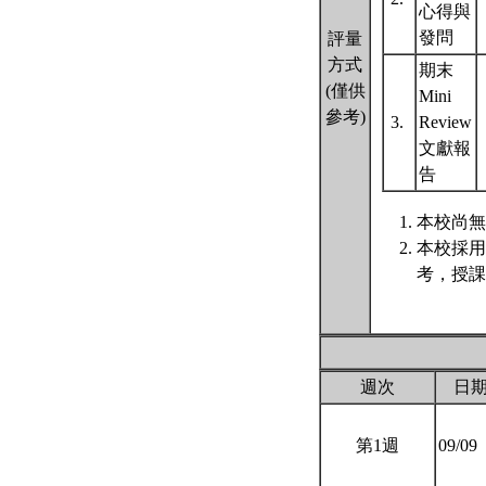
心得與
發問
評量
方式
期末
(僅供
Mini
參考)
3.
Review
文獻報
告
本校尚無
本校採用
考，授課
週次
日
第1週
09/09