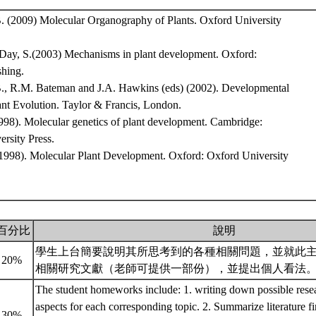
. (2009) Molecular Organography of Plants. Oxford University
 Day, S.(2003) Mechanisms in plant development. Oxford:
shing.
., R.M. Bateman and J.A. Hawkins (eds) (2002). Developmental
ant Evolution. Taylor & Francis, London.
1998). Molecular genetics of plant development. Cambridge:
rsity Press.
 (1998). Molecular Plant Development. Oxford: Oxford University
百分比
說明
學生上台簡要說明其所思考到的各種相關問題，並就此
20%
相關研究文獻（老師可提供一部份），並提出個人看法
The student homeworks include: 1. writing down possible rese
aspects for each corresponding topic. 2. Summarize literature fi
30%