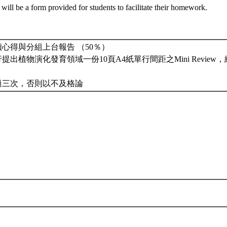
 will be a form provided for students to facilitate their homework.
讀心得與分組上台報告 （50％）
行提出植物演化發育領域一份10頁A4紙單行間距之Mini Revie
超過三次，否則以不及格論