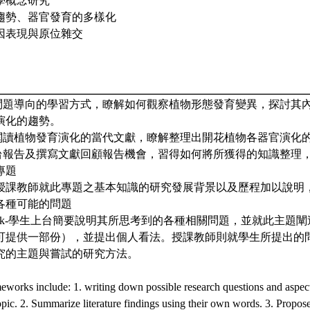
學概念研究
趨勢、器官發育的多樣化
因表現與原位雜交
過問題導向的學習方式，瞭解如何觀察植物形態發育變異，探討其
演化的趨勢。
過閱讀植物發育演化的當代文獻，瞭解整理出開花植物各器官演化
上台報告及撰寫文獻回顧報告機會，習得如何將所獲得的知識整理
專題
st week-授課教師就此專題之基本知識的研究發展背景以及歷程加以
各種可能的問題
ond week-學生上台簡要說明其所思考到的各種相關問題，並就此主
可提供一部份），並提出個人看法。授課教師則就學生所提出的
究的主題與嘗試的研究方法。
works include: 1. writing down possible research questions and aspect
pic. 2. Summarize literature findings using their own words. 3. Propos