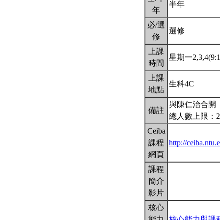
半年
年
必/選
選修
修
上課
星期一2,3,4(9:1
時間
上課
生科4C
地點
與陳仁治合開
備註
總人數上限：2
Ceiba
課程
http://ceiba.nt
網頁
課程
簡介
影片
核心
能力
核心能力與課