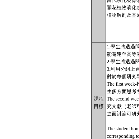
當代演化發育
開花植物演化
植物解剖及基
1.學生將透
能關連至高等
2.學生將透
3.利用分組
對於每個研究
The fir
生多方面思考
課程
The sec
目標
究文獻（老師
進而討論可研
The student home
corresponding to