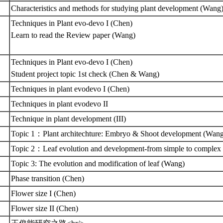
Characteristics and methods for studying plant development (Wang
Techniques in Plant evo-devo I (Chen)
Learn to read the Review paper (Wang)
Techniques in Plant evo-devo I (Chen)
Student project topic 1st check (Chen & Wang)
Techniques in plant evodevo I (Chen)
Techniques in plant evodevo II
Technique in plant development (III)
Topic 1：Plant architechture: Embryo & Shoot development (Wan
Topic 2：Leaf evolution and development-from simple to comple
Topic 3: The evolution and modification of leaf (Wang)
Phase transition (Chen)
Flower size I (Chen)
Flower size II (Chen)