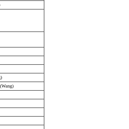
)
g)
x (Wang)