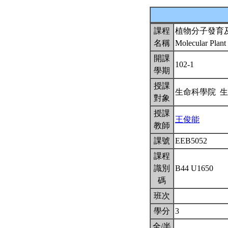
課程
植物分子發育
名稱
Molecular Plan
開課
102-1
學期
授課
生命科學院 
對象
授課
王俊能
教師
課號
EEB5052
課程
識別
B44 U1650
碼
班次
學分
3
全/半