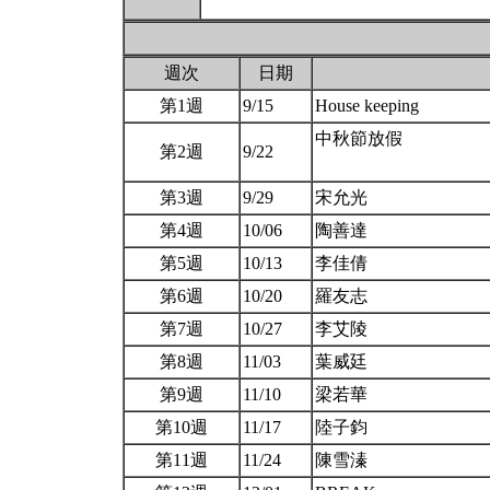
週次
日期
第1週
9/15
House keeping
中秋節放假
第2週
9/22
第3週
9/29
宋允光
第4週
10/06
陶善達
第5週
10/13
李佳倩
第6週
10/20
羅友志
第7週
10/27
李艾陵
第8週
11/03
葉威廷
第9週
11/10
梁若華
第10週
11/17
陸子鈞
第11週
11/24
陳雪溱