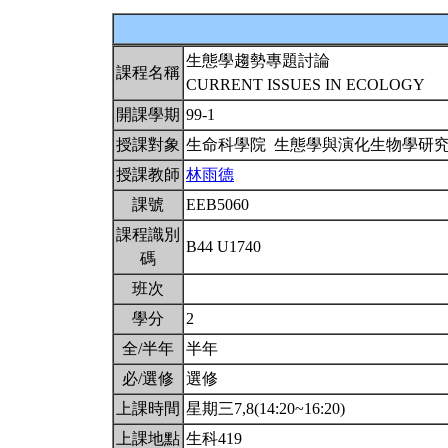
生態學趨勢專題討論
課程名稱
CURRENT ISSUES IN ECOLOGY
開課學期
99-1
授課對象
生命科學院 生態學與演化生物學研
授課教師
林雨德
課號
EEB5060
課程識別
B44 U1740
碼
班次
學分
2
全/半年
半年
必/選修
選修
上課時間
星期三7,8(14:20~16:20)
上課地點
生科419