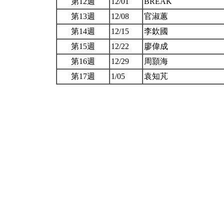
第12週
12/01
BREAK
第13週
12/08
官淑蕙
第14週
12/15
李欽國
第15週
12/22
廖偉成
第16週
12/29
周顥海
第17週
1/05
袁知芃