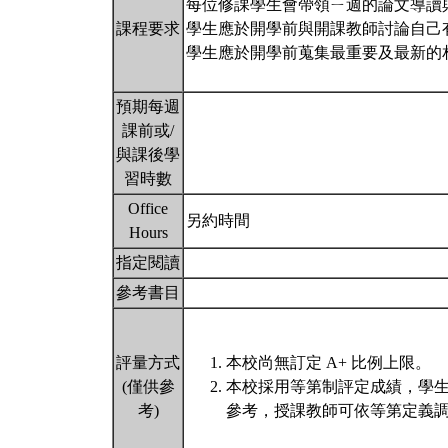
每位修課學生會帶領ㄧ週的論文導讀
課程要求
學生應於開學前與開課教師討論自己
學生應於開學前蒐集最重要及最新的
預期每週
課前或/
與課後學
習時數
Office
另約時間
Hours
指定閱讀
參考書目
評量方式
本校尚無訂定 A+ 比例上限。
(僅供參
本校採用等第制評定成績，學
考)
參考，授課教師可依等第定義調