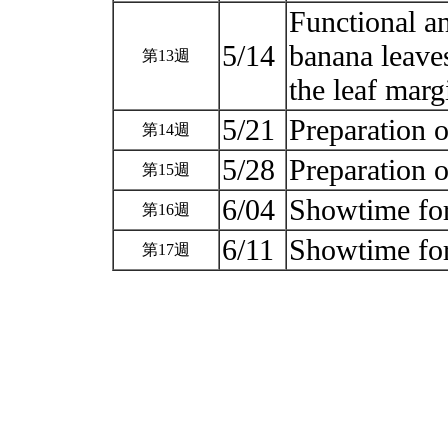
Functional an
5/14
banana leaves
第13週
the leaf m
5/21
Preparation 
第14週
5/28
Preparation 
第15週
6/04
Showtime for
第16週
6/11
Showtime for
第17週