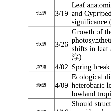
Leaf anatomi
3/19
and Cypriped
第5週
significan
Growth of the
photosyntheti
3/26
第6週
shifts in le
淳)
4/02
Spring brea
第7週
Ecological d
4/09
heterobaric l
第8週
lowland tro
Should struct