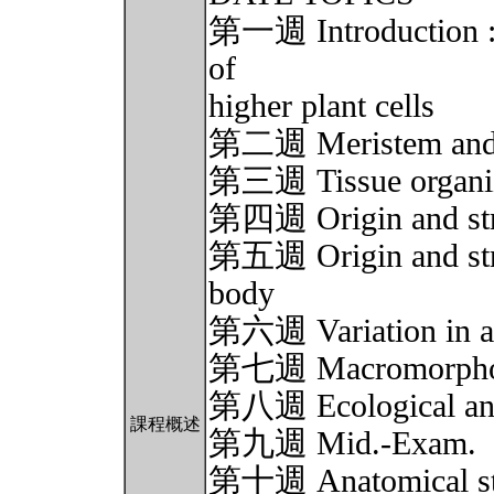
第一週 Introduction : 
of
higher plant cells
第二週 Meristem and m
第三週 Tissue organizat
第四週 Origin and stru
第五週 Origin and stru
body
第六週 Variation in an
第七週 Macromorpho
第八週 Ecological an
課程概述
第九週 Mid.-Exam.
第十週 Anatomical stud