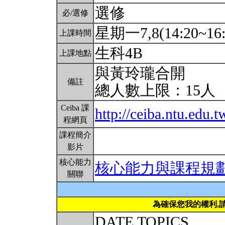
選修
必/選修
星期一7,8(14:20~16
上課時間
生科4B
上課地點
與黃玲瓏合開
備註
總人數上限：15人
Ceiba 課
http://ceiba.ntu.edu
程網頁
課程簡介
影片
核心能力
核心能力與課程規
關聯
為確保您我的權利,
DATE TOPICS