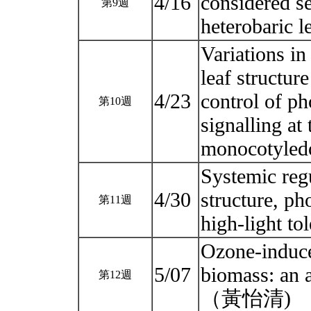
4/16
considered s
第9週
heterobari
Variations in
leaf structu
4/23
control of ph
第10週
signalling at 
monocotyle
Systemic regu
4/30
structure, ph
第11週
high-light 
Ozone-induce
5/07
biomass: an 
第12週
（黃怡清)