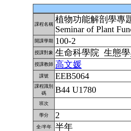
植物功能解剖學專
課程名稱
Seminar of Plant Fu
100-2
開課學期
生命科學院 生態
授課對象
高文媛
授課教師
EEB5064
課號
課程識別
B44 U1780
碼
班次
2
學分
半年
全/半年