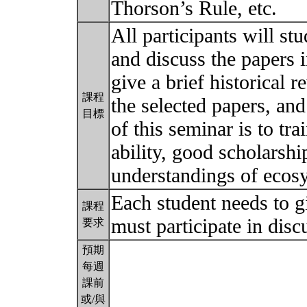
Thorson’s Rule, etc.
All participants will st
and discuss the papers i
give a brief historical r
課程
the selected papers, an
目標
of this seminar is to tra
ability, good scholarshi
understandings of ecos
Each student needs to gi
課程
must participate in dis
要求
預期
每週
課前
或/與