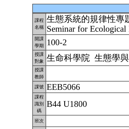
生態系統的規律性專
課程
Seminar for Ecological
名稱
開課
100-2
學期
授課
生命科學院 生態學
對象
授課
教師
EEB5066
課號
課程
B44 U1800
識別
碼
班次