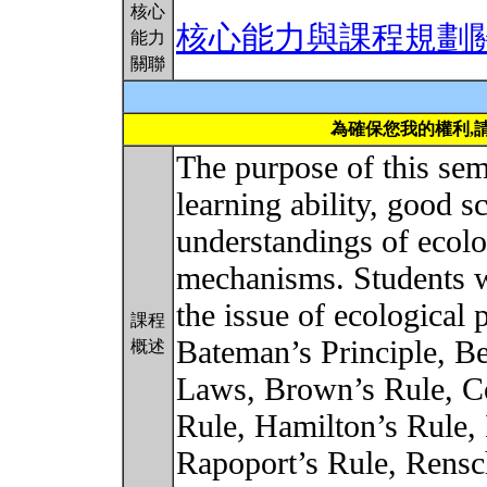
核心
核心能力與課程規劃
能力
關聯
為確保您我的權利,
The purpose of this semi
learning ability, good s
understandings of ecolo
mechanisms. Students wil
the issue of ecological 
課程
Bateman’s Principle, B
概述
Laws, Brown’s Rule, Co
Rule, Hamilton’s Rule, 
Rapoport’s Rule, Rensc