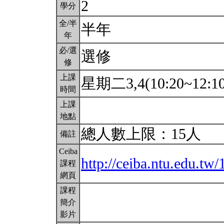
2
學分
全/半
半年
年
必/選
選修
修
上課
星期二3,4(10:20~12:1
時間
上課
地點
總人數上限：15人
備註
Ceiba
http://ceiba.ntu.edu.tw/
課程
網頁
課程
簡介
影片