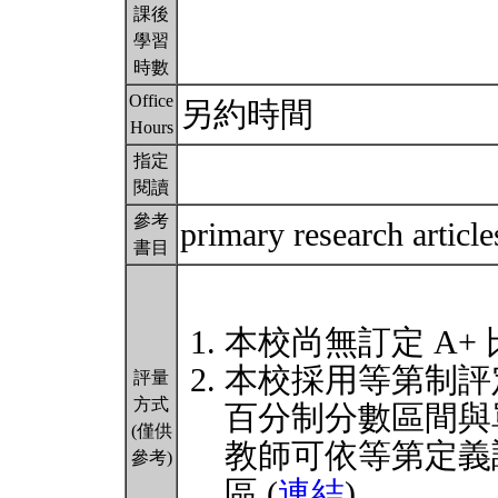
課後
學習
時數
Office
另約時間
Hours
指定
閱讀
參考
primary research articl
書目
本校尚無訂定 A+
本校採用等第制評
評量
方式
百分制分數區間與
(僅供
教師可依等第定義
參考)
區 (
連結
)。