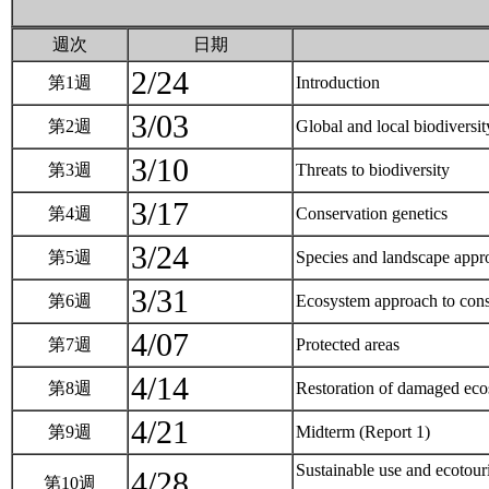
週次
日期
2/24
第1週
Introduction
3/03
第2週
Global and local biodiversi
3/10
第3週
Threats to biodiversity
3/17
第4週
Conservation genetics
3/24
第5週
Species and landscape appr
3/31
第6週
Ecosystem approach to con
4/07
第7週
Protected areas
4/14
第8週
Restoration of damaged ec
4/21
第9週
Midterm (Report 1)
Sustainable use and ecotou
4/28
第10週