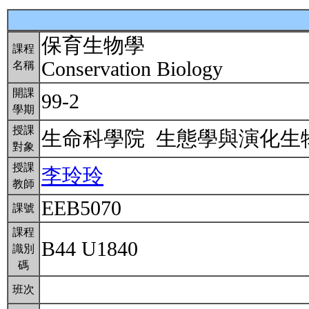
保育生物學
課程
Conservation Biology
名稱
開課
99-2
學期
授課
生命科學院 生態學與演化
對象
授課
李玲玲
教師
EEB5070
課號
課程
B44 U1840
識別
碼
班次