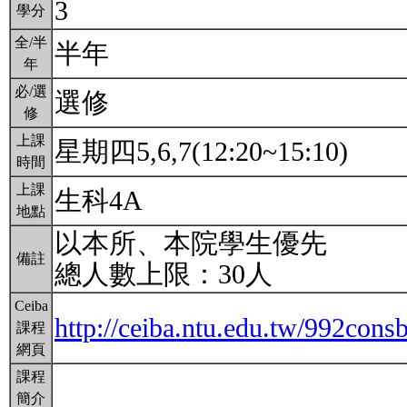
3
學分
全/半
半年
年
必/選
選修
修
上課
星期四5,6,7(12:20~15:10)
時間
上課
生科4A
地點
以本所、本院學生優先
備註
總人數上限：30人
Ceiba
http://ceiba.ntu.edu.tw/992cons
課程
網頁
課程
簡介