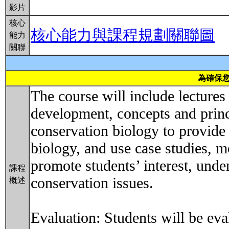
影片
核心
核心能力與課程規劃關聯圖
能力
關聯
為確保
The course will include lectures
development, concepts and princi
conservation biology to provide
biology, and use case studies, m
promote students’ interest, unde
課程
conservation issues.
概述
Evaluation: Students will be eva