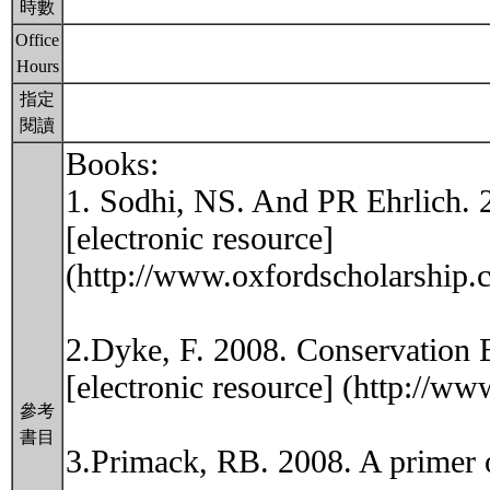
時數
Office
Hours
指定
閱讀
Books:
1. Sodhi, NS. And PR Ehrlich. 2
[electronic resource]
(http://www.oxfordscholarship.
2.Dyke, F. 2008. Conservation 
[electronic resource] (http://w
參考
書目
3.Primack, RB. 2008. A primer o