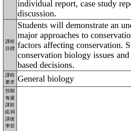
individual report, case study re
discussion.
Students will demonstrate an und
major approaches to conservation
課程
factors affecting conservation. S
目標
conservation biology issues and
based decisions.
課程
General biology
要求
預期
每週
課前
或/與
課後
學習