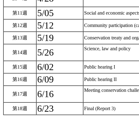
5/05
第11週
Social and economic aspect
5/12
第12週
Community participation (ca
5/19
第13週
Conservation treaty and org
Science, law and policy
5/26
第14週
6/02
第15週
Public hearing I
6/09
第16週
Public hearing II
Meeting conservation challe
6/16
第17週
6/23
第18週
Final (Report 3)