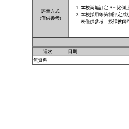
本校尚無訂定 A+ 比例
評量方式
本校採用等第制評定成
(僅供參考)
表僅供參考，授課教師
週次
日期
無資料