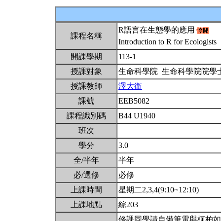
R語言在生態學的應用
課程名稱
Introduction to R for Ecologists
開課學期
113-1
授課對象
生命科學院 生命科學院院學
授課教師
澤大衛
課號
EEB5082
課程識別碼
B44 U1940
班次
學分
3.0
全/半年
半年
必/選修
必修
上課時間
星期二2,3,4(9:10~12:10)
上課地點
綜203
修課同學請自備筆電與柯柏如