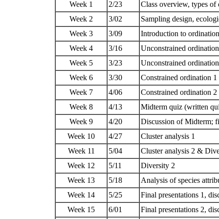
Week 1
2/23
Class overview, types of 
Week 2
3/02
Sampling design, ecologi
Week 3
3/09
Introduction to ordinati
Week 4
3/16
Unconstrained ordinat
Week 5
3/23
Unconstrained ordinatio
Week 6
3/30
Constrained ordination 
Week 7
4/06
Constrained ordination 2 
Week 8
4/13
Midterm quiz (written qu
Week 9
4/20
Discussion of Midterm; fin
Week 10
4/27
Cluster analysis 1
Week 11
5/04
Cluster analysis 2 & Div
Week 12
5/11
Diversity 2
Week 13
5/18
Analysis of species attr
Week 14
5/25
Final presentations 1, di
Week 15
6/01
Final presentations 2, di