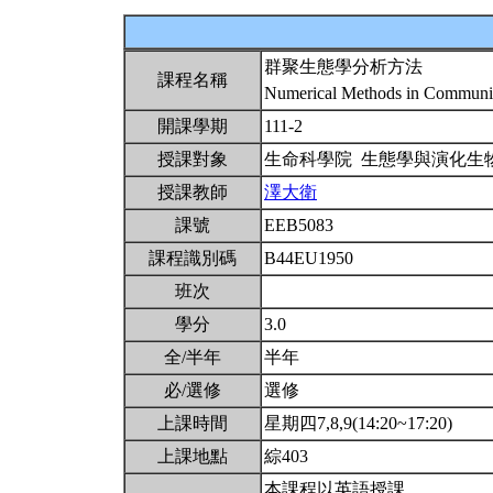
群聚生態學分析方法
課程名稱
Numerical Methods in Communi
開課學期
111-2
授課對象
生命科學院 生態學與演化生
授課教師
澤大衛
課號
EEB5083
課程識別碼
B44EU1950
班次
學分
3.0
全/半年
半年
必/選修
選修
上課時間
星期四7,8,9(14:20~17:20)
上課地點
綜403
本課程以英語授課。