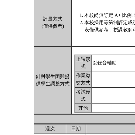
本校尚無訂定 A+ 比例
評量方式
本校採用等第制評定成
(僅供參考)
表僅供參考，授課教師
上課形
以錄音輔助
式
作業繳
針對學生困難提
交方式
供學生調整方式
考試形
式
其他
週次
日期