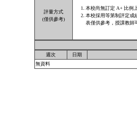
本校尚無訂定 A+ 比例
評量方式
本校採用等第制評定成
(僅供參考)
表僅供參考，授課教師
週次
日期
無資料