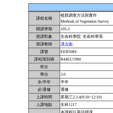
植群調查方法與實作
課程名稱
Methods of Vegetation Survey
開課學期
105-2
授課對象
生命科學院 生命科學系
授課教師
澤大衛
課號
EEB5084
課程識別碼
B44EU1960
班次
學分
3.0
全/半年
半年
必/選修
選修
上課時間
星期三2,3,4(9:10~12:10)
上課地點
生科1217
本課程以英語授課。