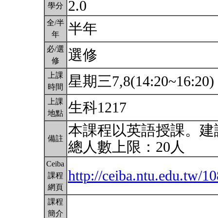
2.0
學分
全/半
半年
年
必/選
選修
修
上課
星期三7,8(14:20~16:20)
時間
上課
生科1217
地點
本課程以英語授課。建
備註
總人數上限：20人
Ceiba
http://ceiba.ntu.edu.tw
課程
網頁
課程
簡介