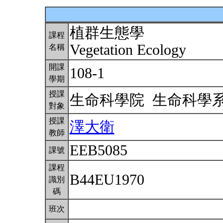
植群生態學
課程
Vegetation Ecology
名稱
開課
108-1
學期
授課
生命科學院 生命科學
對象
授課
澤大衛
教師
EEB5085
課號
課程
B44EU1970
識別
碼
班次