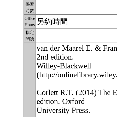
學習
時數
Office
另約時間
Hours
指定
閱讀
van der Maarel E. & Fran
2nd edition.
Willey-Blackwell
(http://onlinelibrary.wi
Corlett R.T. (2014) The E
edition. Oxford
University Press.