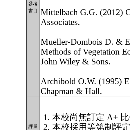
參考
Mittelbach G.G. (2012) 
書目
Associates.
Mueller-Dombois D. & El
Methods of Vegetation Ec
John Wiley & Sons.
Archibold O.W. (1995) E
Chapman & Hall.
本校尚無訂定 A+ 
本校採用等第制評
評量