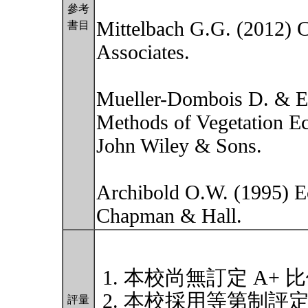
參考
Mittelbach G.G. (2012) 
書目
Associates.
Mueller-Dombois D. & El
Methods of Vegetation Ec
John Wiley & Sons.
Archibold O.W. (1995) E
Chapman & Hall.
本校尚無訂定 A+ 
本校採用等第制評
評量