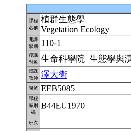
植群生態學
課程
Vegetation Ecology
名稱
開課
110-1
學期
授課
生命科學院 生態學與
對象
授課
澤大衛
教師
EEB5085
課號
課程
B44EU1970
識別
碼
班次