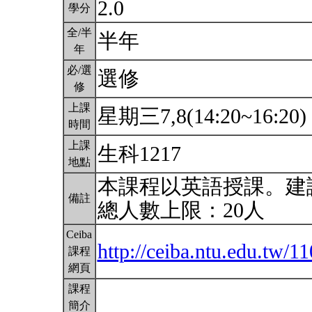
2.0
學分
全/半
半年
年
必/選
選修
修
上課
星期三7,8(14:20~16:20)
時間
上課
生科1217
地點
本課程以英語授課。建
備註
總人數上限：20人
Ceiba
http://ceiba.ntu.edu.tw
課程
網頁
課程
簡介