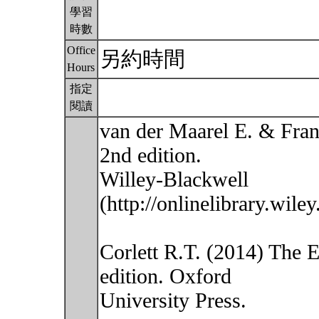
學習
時數
Office
另約時間
Hours
指定
閱讀
van der Maarel E. & Fran
2nd edition.
Willey-Blackwell
(http://onlinelibrary.wi
Corlett R.T. (2014) The E
edition. Oxford
University Press.