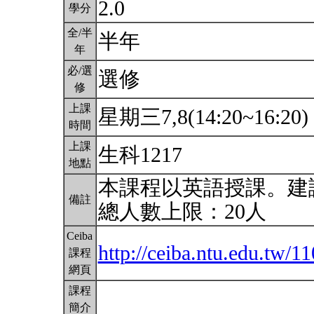
2.0
學分
全/半
半年
年
必/選
選修
修
上課
星期三7,8(14:20~16:20)
時間
上課
生科1217
地點
本課程以英語授課。建
備註
總人數上限：20人
Ceiba
http://ceiba.ntu.edu.tw
課程
網頁
課程
簡介