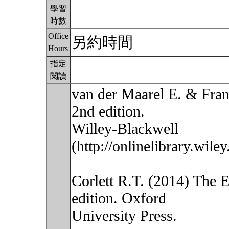
學習
時數
Office
另約時間
Hours
指定
閱讀
van der Maarel E. & Fran
2nd edition.
Willey-Blackwell
(http://onlinelibrary.wi
Corlett R.T. (2014) The E
edition. Oxford
University Press.