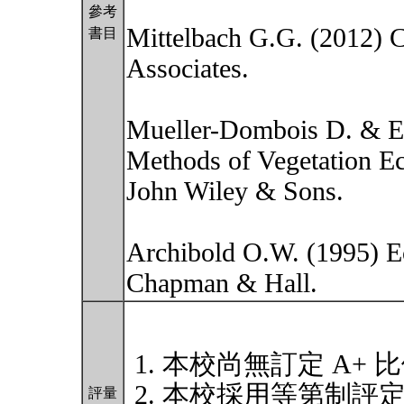
參考
Mittelbach G.G. (2012) 
書目
Associates.
Mueller-Dombois D. & El
Methods of Vegetation Ec
John Wiley & Sons.
Archibold O.W. (1995) E
Chapman & Hall.
本校尚無訂定 A+ 
本校採用等第制評
評量