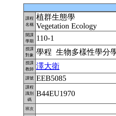
植群生態學
課程
Vegetation Ecology
名稱
開課
110-1
學期
授課
學程 生物多樣性學分
對象
授課
澤大衛
教師
EEB5085
課號
課程
B44EU1970
識別
碼
班次