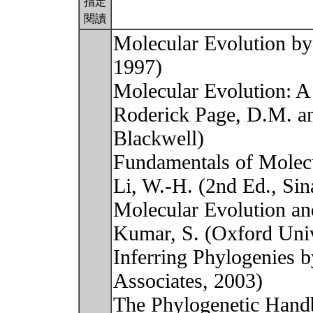
指定
閱讀
Molecular Evolution by
1997)
Molecular Evolution: A
Roderick Page, D.M. an
Blackwell)
Fundamentals of Molecu
Li, W.-H. (2nd Ed., Sin
Molecular Evolution an
Kumar, S. (Oxford Uni
Inferring Phylogenies b
Associates, 2003)
The Phylogenetic Handb