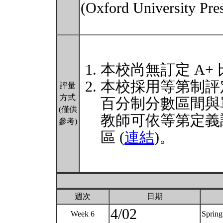
(Oxford University Pre
本校尚無訂定 A+
本校採用等第制評
評量
方式
百分制分數區間與
(僅供
教師可依等第定義
參考)
區 (
連結
)。
週次
日期
4/02
Week 6
Spring