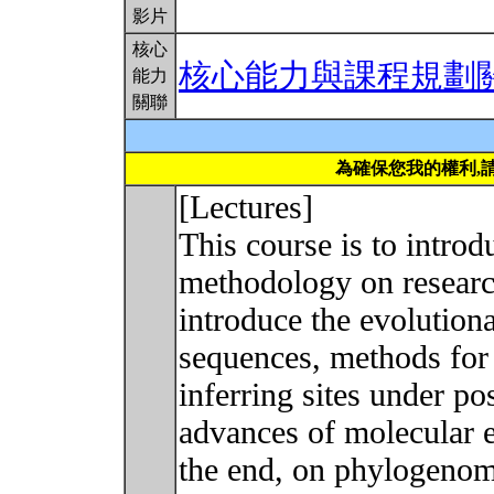
影片
核心
核心能力與課程規劃
能力
關聯
為確保您我的權利,
[Lectures]
This course is to intro
methodology on researc
introduce the evolution
sequences, methods for
inferring sites under po
advances of molecular ev
the end, on phylogenomi