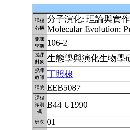
分子演化: 理論與實作
課程
Molecular Evolution: Pr
名稱
開課
106-2
學期
授課
生態學與演化生物學
對象
授課
丁照棣
教師
EEB5087
課號
課程
B44 U1990
識別
碼
01
班次