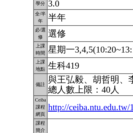
3.0
學分
全/半
半年
年
必/選
選修
修
上課
星期一3,4,5(10:20~13:
時間
上課
生科419
地點
與王弘毅、胡哲明、
備註
總人數上限：40人
Ceiba
http://ceiba.ntu.edu.t
課程
網頁
課程
簡介