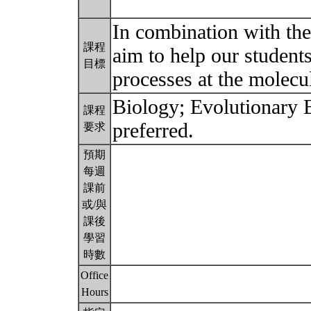
In combination with the
課程
aim to help our student
目標
processes at the molecu
Biology; Evolutionary B
課程
preferred.
要求
預期
每週
課前
或/與
課後
學習
時數
Office
Hours