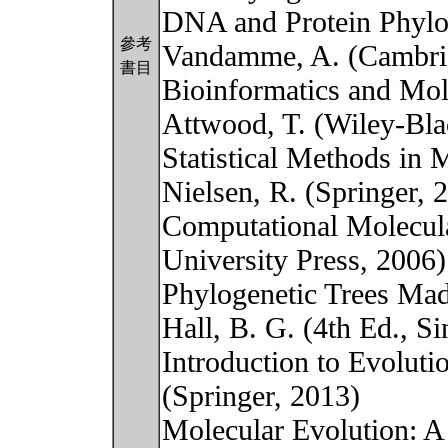
DNA and Protein Phylo
參考
Vandamme, A. (Cambrid
書目
Bioinformatics and Mol
Attwood, T. (Wiley-Bl
Statistical Methods in 
Nielsen, R. (Springer,
Computational Molecula
University Press, 2006
Phylogenetic Trees Ma
Hall, B. G. (4th Ed., S
Introduction to Evolut
(Springer, 2013)
Molecular Evolution: A 