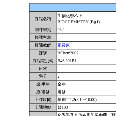
生物化學乙上
課程名稱
BIOCHEMISTRY (B)(1)
開課學期
93-1
授課對象
授課教師
張震東
課號
BChem3007
課程識別碼
B46 301B1
班次
學分
2
全/半年
全年
必/選修
選修
上課時間
星期二1,2(8:10~10:00)
上課地點
普103
化學系及其他各系與果伽蘭、蔡