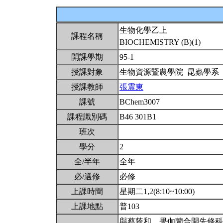
生物化學乙上
課程名稱
BIOCHEMISTRY (B)(1)
開課學期
95-1
授課對象
生物資源暨農學院 昆蟲學系
授課教師
張震東
課號
BChem3007
課程識別碼
B46 301B1
班次
學分
2
全/半年
全年
必/選修
必修
上課時間
星期二1,2(8:10~10:00)
上課地點
普103
與蔡蔭和、果伽蘭合開先修科