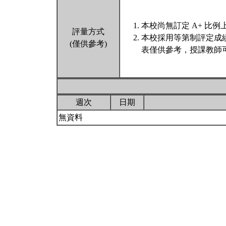
本校尚無訂定 A+ 比例
評量方式
本校採用等第制評定成
(僅供參考)
表僅供參考，授課教師
週次
日期
無資料