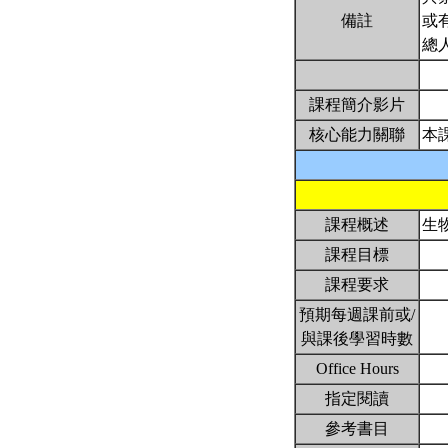
備註
或
總
課程簡介影片
核心能力關聯
本
課程概述
生
課程目標
課程要求
預期每週課前或/
與課後學習時數
Office Hours
指定閱讀
參考書目