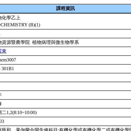
課程資訊
物化學乙上
OCHEMISTRY (B)(1)
1
物資源暨農學院 植物病理與微生物學系
震東
hem3007
 301B1
年
修
1,2(8:10~10:00)
03
蔡蔭和、果伽蘭合開先修科目:有機化學或有機化學二或有機化學