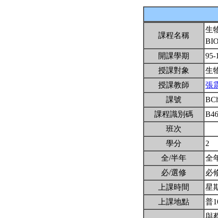
生
課程名稱
BI
開課學期
95-
授課對象
生
授課教師
張
課號
BC
課程識別碼
B46
班次
學分
2
全/半年
全
必/選修
必
上課時間
星期二
上課地點
普1
與