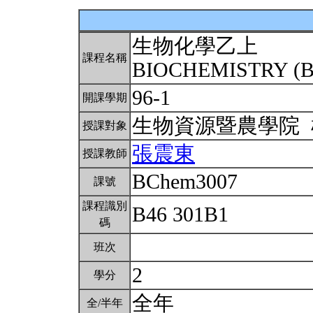
生物化學乙上
課程名稱
BIOCHEMISTRY (B
96-1
開課學期
生物資源暨農學院
授課對象
張震東
授課教師
BChem3007
課號
課程識別
B46 301B1
碼
班次
2
學分
全年
全/半年