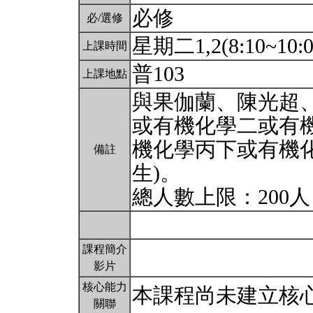
必修
必/選修
星期二1,2(8:10~10:
上課時間
普103
上課地點
與果伽蘭、陳光超
或有機化學二或有
機化學丙下或有機化
備註
生)。
總人數上限：200
課程簡介
影片
核心能力
本課程尚未建立核
關聯