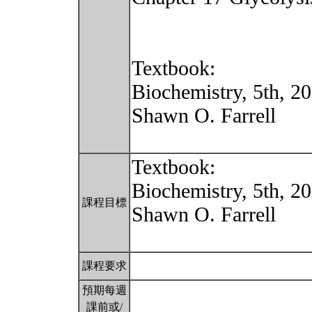
Textbook:
Biochemistry, 5th, 
Shawn O. Farrell
Textbook:
Biochemistry, 5th, 
課程目標
Shawn O. Farrell
課程要求
預期每週
課前或/