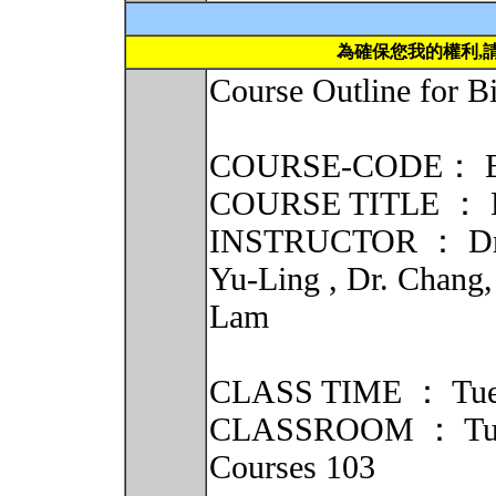
為確保您我的權利,
Course Outline for B
COURSE-CODE： B4
COURSE TITLE ： Bi
INSTRUCTOR ： Dr. C
Yu-Ling , Dr. Chang
Lam
CLASS TIME ： Tues
CLASSROOM ： Tuesd
Courses 103