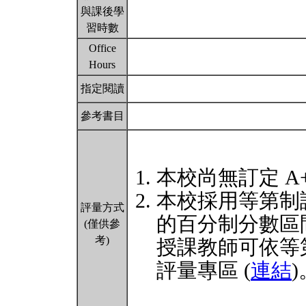
與課後學
習時數
Office
Hours
指定閱讀
參考書目
本校尚無訂定 A
本校採用等第制
評量方式
的百分制分數區
(僅供參
考)
授課教師可依等
評量專區 (
連結
)