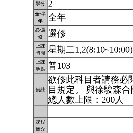
2
學分
全/半
全年
年
必/選
選修
修
上課
星期二1,2(8:10~10:00
時間
上課
普103
地點
欲修此科目者請務必
目規定。 與徐駿森合
備註
總人數上限：200人
課程
簡介