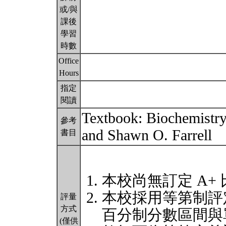
或/與
課後
學習
時數
Office
Hours
指定
閱讀
Textbook: Biochemistry
參考
and Shawn O. Farrell
書目
本校尚無訂定 A+
本校採用等第制評
評量
方式
百分制分數區間與
(僅供