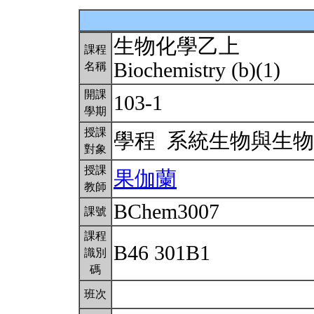
生物化學乙上
課程
Biochemistry (b)(1)
名稱
開課
103-1
學期
授課
學程 系統生物與生
對象
授課
果伽蘭
教師
BChem3007
課號
課程
B46 301B1
識別
碼
班次