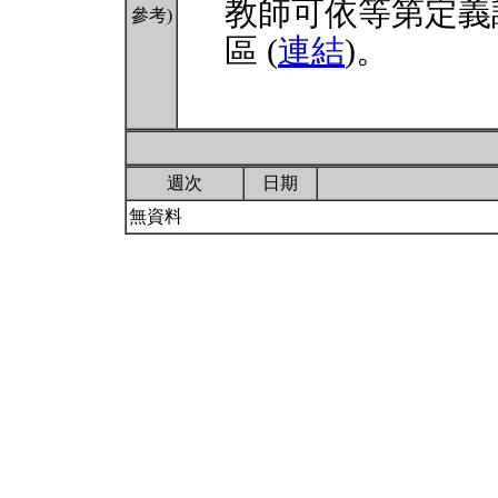
教師可依等第定義
參考)
區 (
連結
)。
週次
日期
無資料