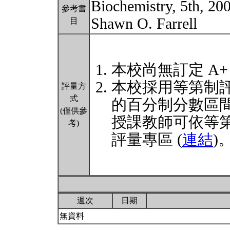
Biochemistry, 5th, 2
參考書
Shawn O. Farrell
目
本校尚無訂定 A+
本校採用等第制
評量方
式
的百分制分數區
(僅供參
授課教師可依等
考)
評量專區 (
連結
)
週次
日期
無資料