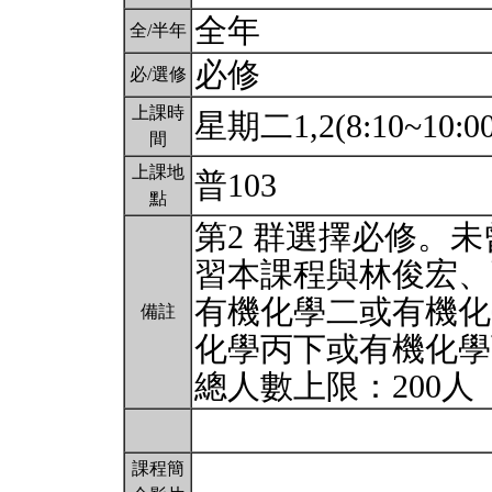
全年
全/半年
必修
必/選修
上課時
星期二1,2(8:10~10:0
間
上課地
普103
點
第2 群選擇必修。
習本課程與林俊宏、
有機化學二或有機化
備註
化學丙下或有機化學
總人數上限：200人
課程簡