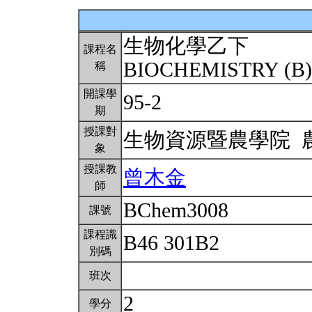
生物化學乙下
課程名
BIOCHEMISTRY (B)
稱
開課學
95-2
期
授課對
生物資源暨農學院
象
授課教
曾木金
師
BChem3008
課號
課程識
B46 301B2
別碼
班次
2
學分