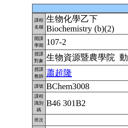
生物化學乙下
課程
Biochemistry (b)(2)
名稱
開課
107-2
學期
授課
生物資源暨農學院 
對象
授課
蕭超隆
教師
BChem3008
課號
課程
B46 301B2
識別
碼
班次