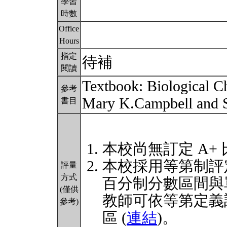
學習
時數
Office
Hours
指定
待補
閱讀
Textbook: Biological C
參考
Mary K.Campbell and 
書目
本校尚無訂定 A+
本校採用等第制評
評量
方式
百分制分數區間與
(僅供
教師可依等第定義
參考)
區 (
連結
)。