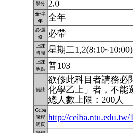
2.0
學分
全/半
全年
年
必/選
必帶
修
上課
星期二1,2(8:10~10:00
時間
上課
普103
地點
欲修此科目者請務必
化學乙上」者，不能
備註
總人數上限：200人
Ceiba
http://ceiba.ntu.edu.
課程
網頁