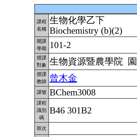
生物化學乙下
課程
Biochemistry (b)(2)
名稱
開課
101-2
學期
授課
生物資源暨農學院 
對象
授課
曾木金
教師
BChem3008
課號
課程
B46 301B2
識別
碼
班次