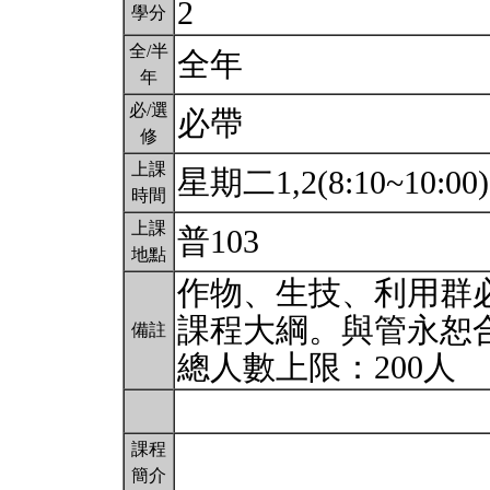
2
學分
全/半
全年
年
必/選
必帶
修
上課
星期二1,2(8:10~10:00
時間
上課
普103
地點
作物、生技、利用群
課程大綱。與管永恕
備註
總人數上限：200人
課程
簡介