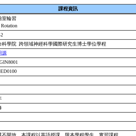
課程資訊
驗室輪習
 Rotation
-2
命科學院 跨領域神經科學國際研究生博士學位學程
明源
PGIN8001
9ED0100
年
修
選不開放。本課程以英語授課。限本學程學生。實習課程。