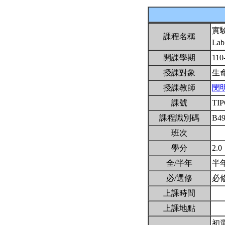
實
課程名稱
Lab
開課學期
110
授課對象
生
授課教師
閔
課號
TI
課程識別碼
B4
班次
學分
2.0
全/半年
半
必/選修
必
上課時間
上課地點
初