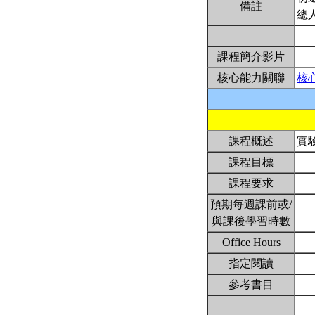
備註
總
課程簡介影片
核心能力關聯
核
課程概述
實
課程目標
課程要求
預期每週課前或/
與課後學習時數
Office Hours
指定閱讀
參考書目