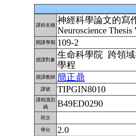
神經科學論文的寫
課程名稱
Neuroscience Thesis 
109-2
開課學期
生命科學院 跨領
授課對象
學程
簡正鼎
授課教師
TIPGIN8010
課號
課程識別
B49ED0290
碼
班次
2.0
學分