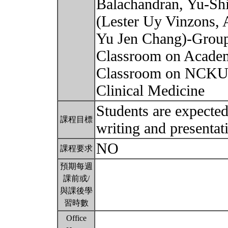
Balachandran, Yu-Sh
(Lester Uy Vinzons,
Yu Jen Chang)-Grou
Classroom on Acade
Classroom on NCKU 
Clinical Medicine
Students are expected
課程目標
writing and presenta
NO
課程要求
預期每週
課前或/
與課後學
習時數
Office