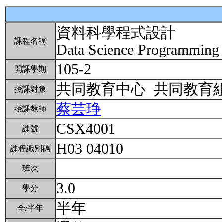
資料科學程式設計
課程名稱
Data Science Programmin
105-2
開課學期
共同教育中心 共同教育
授課對象
蔡芸琤
授課教師
CSX4001
課號
H03 04010
課程識別碼
班次
3.0
學分
半年
全/半年