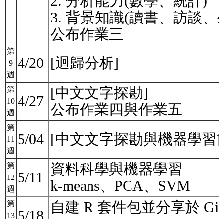
2. 分析能力(數學、統計)
3. 背景知識(讀書、訪談
公布作業三
第
4/20
[迴歸分析]
9
週
[中文文字探勘]
第
4/27
10
公布作業四與作業五
週
第
5/04
[中文文字探勘與機器學習
11
週
資料科學與機器學習
第
5/11
12
k-means、PCA、SVM
週
自建 R 套件包並分享於 Gi
第
5/18
13