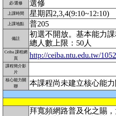
選修
必/選修
星期四2,3,4(9:10~12:10)
上課時間
普205
上課地點
初選不開放。基本能力課
備註
總人數上限：50人
Ceiba 課程網
http://ceiba.ntu.edu.tw/1
頁
課程簡介影
片
核心能力關
本課程尚未建立核心能力
聯
拜寬頻網路普及化之賜，