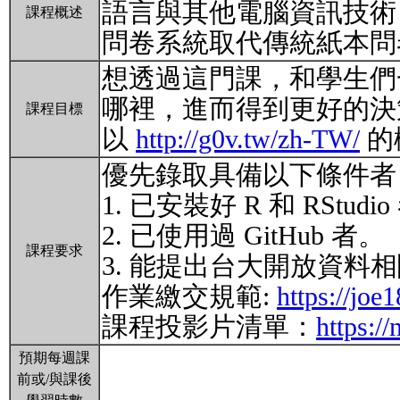
語言與其他電腦資訊技術
課程概述
問卷系統取代傳統紙本問
想透過這門課，和學生們
哪裡，進而得到更好的決
課程目標
以
http://g0v.tw/zh-TW/
的
優先錄取具備以下條件者，
1. 已安裝好 R 和 RStudi
2. 已使用過 GitHub 者。
課程要求
3. 能提出台大開放資料
作業繳交規範:
https://joe
課程投影片清單：
https:/
預期每週課
前或/與課後