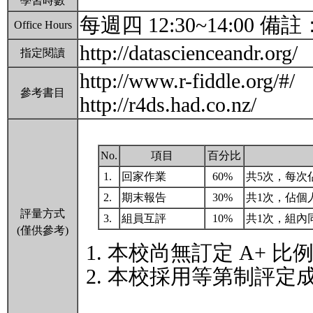
學習時數
每週四 12:30~14
Office Hours
http://datascienceandr.org/
指定閱讀
http://www.r-fiddle.org/#/
參考書目
http://r4ds.had.co.nz/
No.
項目
百分比
1.
回家作業
60%
共5次，每次
2.
期末報告
30%
共1次，佔個
評量方式
3.
組員互評
10%
共1次，組內
(僅供參考)
本校尚無訂定 A+ 比
本校採用等第制評定成