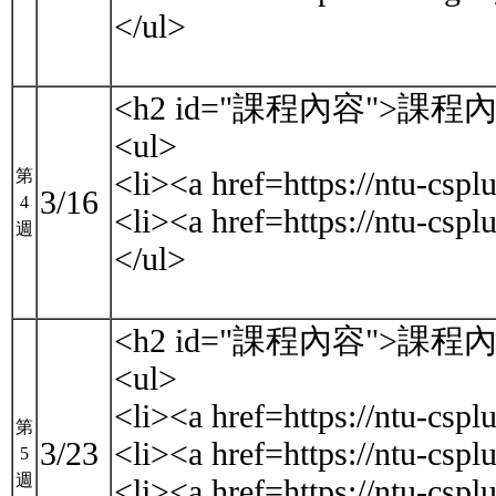
</ul>
<h2 id="課程內容">課程內
<ul>
<li><a href=https://ntu-
第
3/16
4
<li><a href=https://ntu-
週
</ul>
<h2 id="課程內容">課程內
<ul>
<li><a href=https://ntu
第
3/23
<li><a href=https://ntu-cs
5
週
<li><a href=https://ntu-c