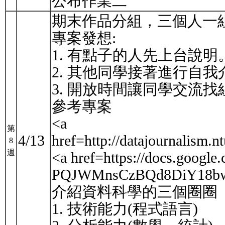
公布作業二
期末作品分組，三個人一
專案發想:
1. 有點子的人先上台說明
2. 其他同學接著進行自
3. 開放時間讓同學交流找
參考專案
<a
第
4/13
href=http://datajourna
8
週
<a href=https://docs.goo
PQJWMnsCzBQd8DiY18bw/ed
介紹資料科學的三個圈圈
1. 技術能力(程式語言)