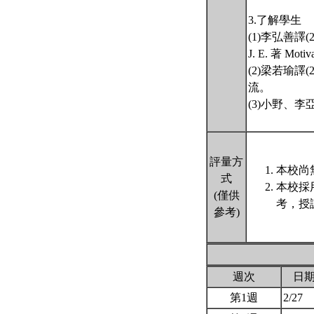
3.了解學生
(1)李弘善譯(
J. E. 著 Mot
(2)梁若瑜譯(2
流。
(3)小野、
評量方
本校尚
式
本校採
(僅供
考，授
參考)
週次
日
第1週
2/27