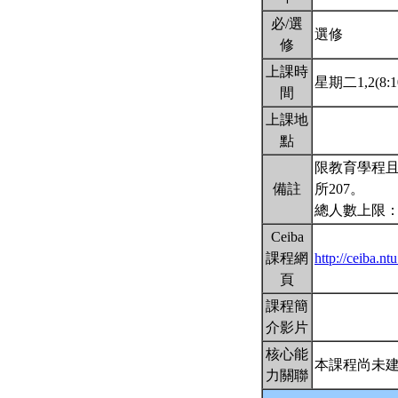
必/選
選修
修
上課時
星期二1,2(8:1
間
上課地
點
限教育學程
備註
所207。
總人數上限：
Ceiba
課程網
http://ceiba.n
頁
課程簡
介影片
核心能
本課程尚未
力關聯