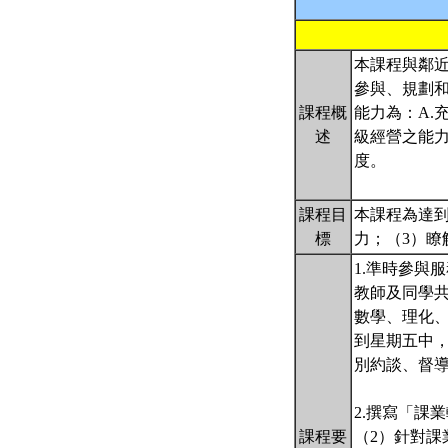
本課程與鄰
參與、規劃
課程概
能力為：A.
述
級經營之能力
度。
課程目
本課程為達到
標
力；（3）
1.準時參與
教師及同學共
數學、理化
到星期五中
別約談、督
2.撰寫「課
課程要
（2）針對課