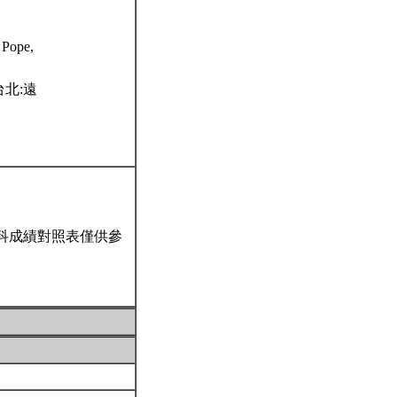
ope,
.台北:遠
科成績對照表僅供參