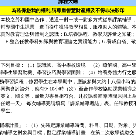
課程大綱
為確保您我的權利,請尊重智慧財產權及不得非法影印
近本校之芳和國中合作，透過一對一或一對多方式從事課業輔導
和輔導國中生課業，進而從中獲得教學相長，服務助人的體驗。
充實對教育理念與體制之認識；B.培養課程、教學與評量之知能；
；E.整合任教學科知識與教育理論之實踐能力；G.養成自省、
下列目標：（1）認識國、高中學校環境；（2）瞭解國、高中
瞭解學生學習動機、學習技巧與學習困難；（4）培養身體力行之
服務學習課程，修習學生在本學期中，應該參與大約十八個小時
同聚會討論外，應有9~10小時（次）至合作學校協助課業輔導
、英文、國文等，盡量與專長相符合。赴校課業輔導時間原則上為
，任選一天)，每次輔導完請填寫「課業輔導週誌」表。任課教授
導學生。
業輔導計畫」：（1）先確定課業輔導時間、科目、日期、對象、
業輔導之對象與目標，擬定課業輔導計畫，在第二次教學後繳交