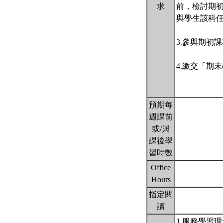
求
前，檢討期
與學生該科
3.參與期初
4.繳交「期
預期每
週課前
或/與
課後學
習時數
Office
Hours
指定閱
讀
1.服務學習