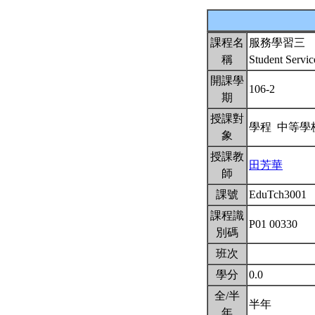
課程名
服務學習三
稱
Student Servi
開課學
106-2
期
授課對
學程 中等
象
授課教
田芳華
師
課號
EduTch3001
課程識
P01 00330
別碼
班次
學分
0.0
全/半
半年
年