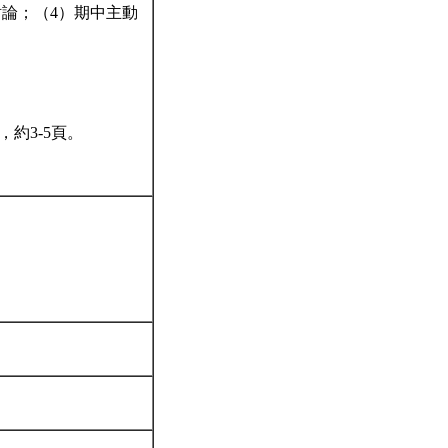
論；（4）期中主動
約3-5頁。