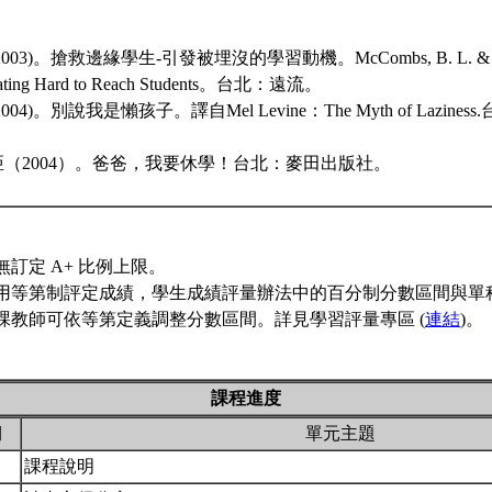
2003)。搶救邊緣學生-引發被埋沒的學習動機。McCombs, B. L. & P
ivating Hard to Reach Students。台北：遠流。
004)。別說我是懶孩子。譯自Mel Levine：The Myth of Laziness
李亞（2004）。爸爸，我要休學！台北：麥田出版社。
無訂定 A+ 比例上限。
用等第制評定成績，學生成績評量辦法中的百分制分數區間與單
課教師可依等第定義調整分數區間。詳見學習評量專區 (
連結
)。
課程進度
期
單元主題
課程說明