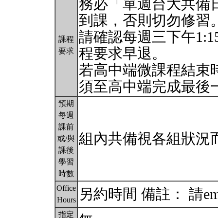
務必「單週台大共備
到課，否則切勿修習
請確認每週三下午1:1
課程
程要求早退。
要求
若高中端微課程結束
須至高中端完成最後
預期
每週
課前
組內共備視各組狀況
或/與
課後
學習
時數
Office
另約時間 備註： 請e
Hours
指定