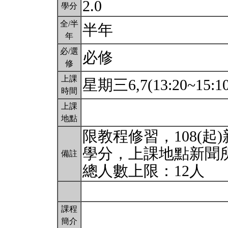
2.0
學分
全/半
半年
年
必/選
必修
修
上課
星期三6,7(13:20~15:1
時間
上課
地點
限教程修習，108(起
學分，上課地點新聞所
備註
總人數上限：12人
課程
簡介