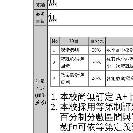
無
閱讀
參考
無
書目
No.
項目
百分比
1.
課堂參與
30%
永平高中微
觀課心得與
觀其他小組
2.
30%
回饋
少一次觀課
教案設計與
3.
40%
各組教案撰寫
評量
實施
方式
本校尚無訂定 A+
(僅供
參考)
本校採用等第制評
百分制分數區間與
教師可依等第定義