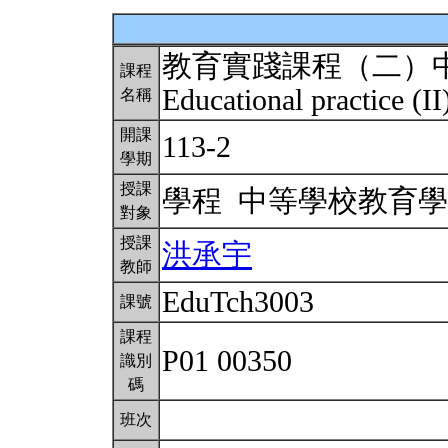
教育實踐課程（二）
課程
Educational practice (I
名稱
開課
113-2
學期
授課
學程 中等學校教育
對象
授課
洪承宇
教師
EduTch3003
課號
課程
P01 00350
識別
碼
班次