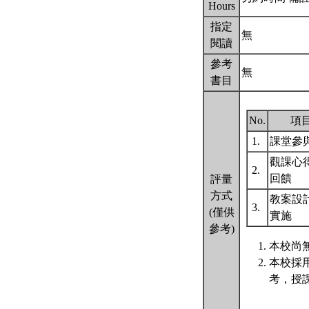
Hours
指定
無
閱讀
參考
無
書目
No.
項
1.
課堂參
觀課心
2.
回饋
評量
方式
教案設
3.
(僅供
實施
參考)
本校尚無
本校採
考，授