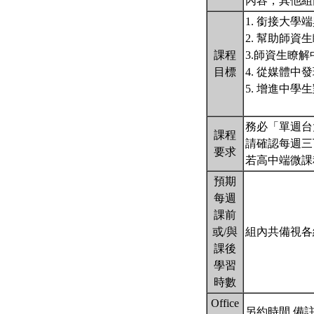
內容，其他組
1. 銜接大學
2. 幫助師
課程
3.師資生瞭
目標
4. 從媒體
5. 增進中
務必「單週台
課程
請確認每週三下
要求
若高中端微課
預期
每週
課前
或/與
組內共備視各
課後
學習
時數
Office
另約時間 備註