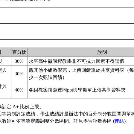
目
百分比
說明
與
30%
永平高中微課程教學非不可抗力因素不得請假
得與
觀其他小組教學完，上傳回饋單於共享資料夾（每
30%
少一次觀課回饋）
計與
40%
各組教案撰寫連同ppt與學期單上傳共享資料夾
訂定 A+ 比例上限。
用等第制評定成績，學生成績評量辦法中的百分制分數區間與單
課教師可依等第定義調整分數區間。詳見學習評量專區 (
連結
)。