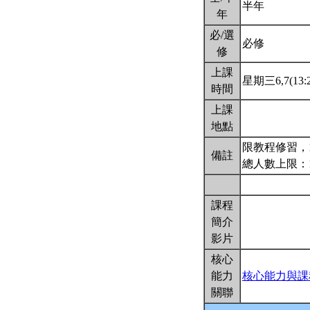
半年
年
必/選
必修
修
上課
星期三6,7(13:2
時間
上課
地點
限教程修習，1
備註
總人數上限：
課程
簡介
影片
核心
能力
核心能力與課
關聯