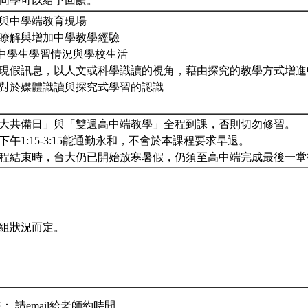
同學可以給予回饋。
端與中學端教育現場
資生瞭解與增加中學教學經驗
解中學生學習情況與學校生活
中發現假訊息，以人文或科學識讀的視角，藉由探究的教學方式增
學生對於媒體識讀與探究式學習的認識
大共備日」與「雙週高中端教學」全程到課，否則切勿修習。
午1:15-3:15能通勤永和，不會於本課程要求早退。
程結束時，台大仍已開始放寒暑假，仍須至高中端完成最後一
組狀況而定。
： 請email給老師約時間