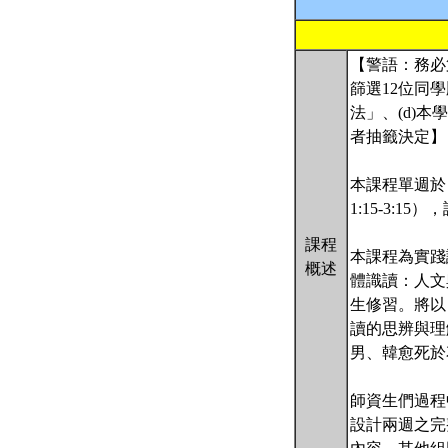
【警語：務必
篩選12位同學
法」、(d)
者抽籤決定】
本課程單週於
1:15-3:
課程
本課程為實踐
概述
體識讀：人文
生修習。將以
讀的思辨與理
男、韓愈死於
師資生們過程
設計兩週之完