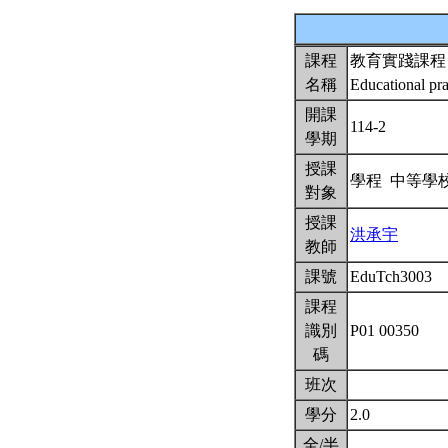
課程
教育實踐課程
名稱
Educational pra
開課
114-2
學期
授課
學程 中等學
對象
授課
洪承宇
教師
課號
EduTch3003
課程
識別
P01 00350
碼
班次
學分
2.0
全/半