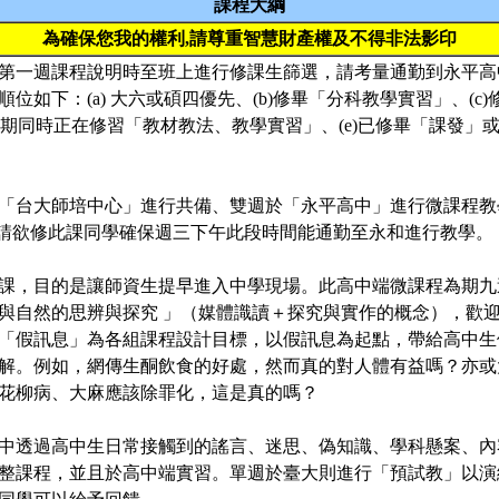
課程大綱
為確保您我的權利,請尊重智慧財產權及不得非法影印
第一週課程說明時至班上進行修課生篩選，請考量通勤到永平高
順位如下：(a) 大六或碩四優先、(b)修畢「分科教學實習」、(c
本學期同時正在修習「教材教法、教學實習」、(e)已修畢「課發」或
「台大師培中心」進行共備、雙週於「永平高中」進行微課程教學
15），請欲修此課同學確保週三下午此段時間能通勤至永和進行教學。
課，目的是讓師資生提早進入中學現場。此高中端微課程為期九
與自然的思辨與探究 」（媒體識讀＋探究與實作的概念），歡
「假訊息」為各組課程設計目標，以假訊息為起點，帶給高中生
解。例如，網傳生酮飲食的好處，然而真的對人體有益嗎？亦或
花柳病、大麻應該除罪化，這是真的嗎？
中透過高中生日常接觸到的謠言、迷思、偽知識、學科懸案、內
整課程，並且於高中端實習。單週於臺大則進行「預試教」以演