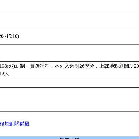
0~15:10)
08(起)新制－實踐課程，不列入舊制26學分，上課地點新聞所20
12人
程規劃關聯圖