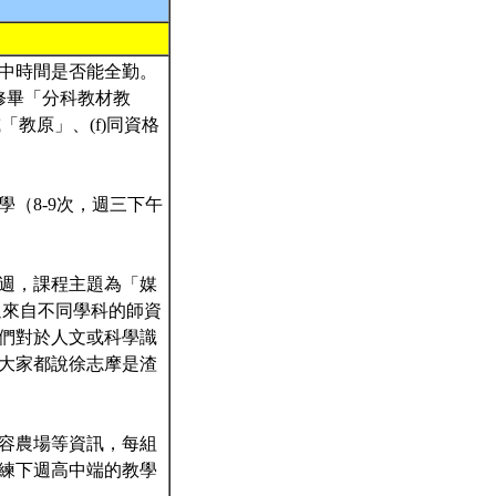
中時間是否能全勤。
)修畢「分科教材教
「教原」、(f)同資格
（8-9次，週三下午
週，課程主題為「媒
迎來自不同學科的師資
們對於人文或科學識
大家都說徐志摩是渣
容農場等資訊，每組
練下週高中端的教學