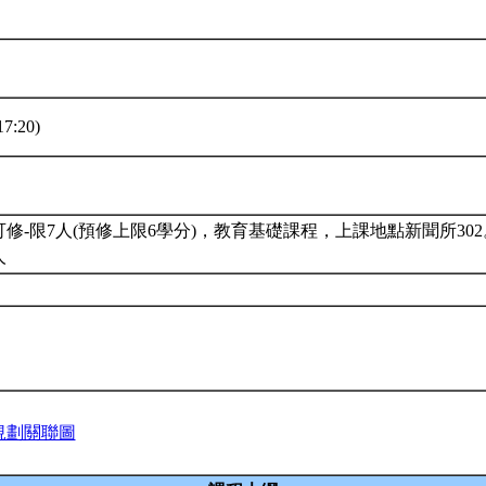
7:20)
修-限7人(預修上限6學分)，教育基礎課程，上課地點新聞所302
人
規劃關聯圖