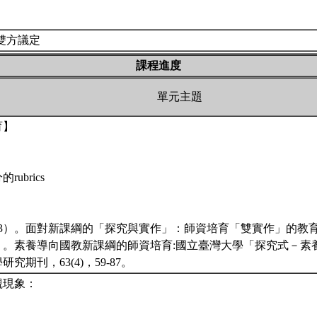
雙方議定
課程進度
單元主題
育】
rubrics
23）。面對新課綱的「探究與實作」：師資培育「雙實作」的教
8）。素養導向國教新課綱的師資培育:國立臺灣大學「探究式－
究期刊，63(4)，59-87。
觀現象：
？