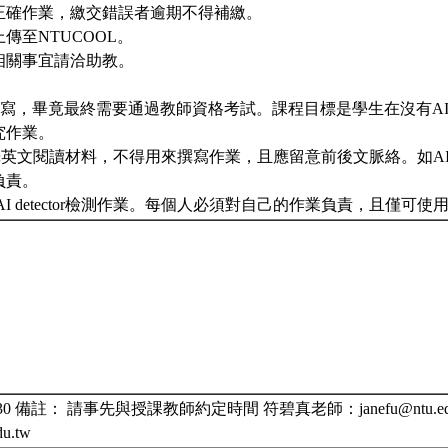
交正確作業，繳交錯誤者逾期不得補繳。
上傳至NTUCOOL。
交相關事宜請洽助教。
撰寫，畢竟最終需要通過教師資格考試。課程目標是學生在沒有A
究作業。
翻譯英文閱讀材料，不得用來撰寫作業，且應留意前後文脈絡。如A
負責。
in 及 AI detector檢測作業。每個人必須對自己的作業負責，且僅
5:30 備註： 請事先與授課教師約定時間 符碧真老師：janefu@ntu.ed
du.tw