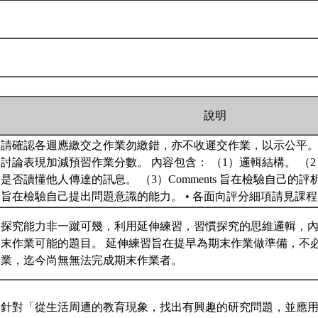
說明
請確認各週應繳交之作業勿繳錯，亦不收遲交作業，以示公平
討論表現加減預習作業分數。 內容包含： （1）邏輯結構。 （2）S
是否讀懂他人傳達的訊息。 （3）Comments 旨在檢驗自己的評析能力
旨在檢驗自己提出問題意識的能力。 • 各面向評分細項請見課
探究能力非一蹴可幾，利用延伸練習，習慣探究的思維邏輯，
末作業可能的題目。 延伸練習旨在提早為期末作業做準備，不
業，迄今尚無無法完成期末作業者。
針對「從生活周遭的教育現象，找出有興趣的研究問題，並應