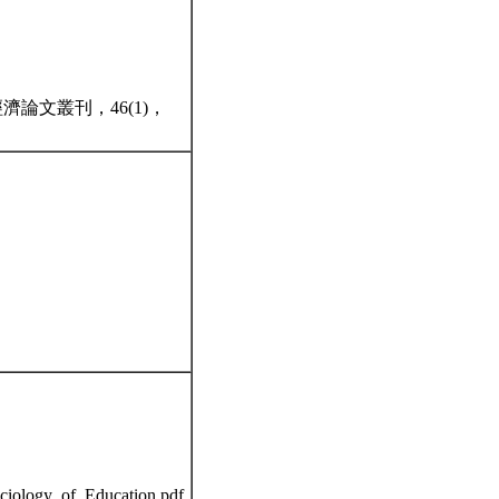
濟論文叢刊，46(1)，
ociology_of_Education.pdf