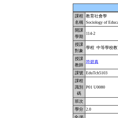
課程
教育社會學
名稱
Sociology of Educ
開課
114-2
學期
授課
學程 中等學校
對象
授課
符碧真
教師
課號
EduTch5103
課程
識別
P01 U0080
碼
班次
學分
2.0
全/半