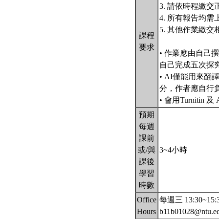
3. 請依時程繳
4. 所有報告均需
5. 其他作業繳
課程
要求
• 作業應由自己
自己完成五次探
• AI僅能用來
分，作者應自行
• 會用Turnit
預期
每週
課前
或/與
3~4小時
課後
學習
時數
Office
每週三 13:30~1
Hours
b11b01028@ntu.e