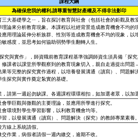
課程大綱
為確保您我的權利,請尊重智慧財產權及不得非法影印
育三大基礎學之ㄧ，旨在探討教育與社會（包括社會的鉅觀及教
學理論來分析教育現象。本課程以社經背景造成教育機會不均的
後應用理論延伸分析族群、性別等造成教育機會不均的現象，以
的敏感度，並思考如何協助弱勢學生翻轉人生。
調「探究與實作」，師資職前教育課程基準強調師資生須具備「探
。修課者以課堂所學觀察到的教育現象切入，親自走過提出問題
結果等完整的探究實作過程，以培養發展溝通（讀寫）、問題解
學生探究與實作奠定紮實的基礎。
業，請第一週起勿缺課。各週課程環環相扣，如加選者眾，以加
社會學巨觀與微觀的主要理論，並應用所學進行探究。
社會環境對學生學習影響，以利教育機會均等。
學習，以發展溝通（讀寫）、問題解決（探究）的教師專業素養
上校方線上系統請假。
先繳交作業，病假者請假一週內繳交，逾期不收。