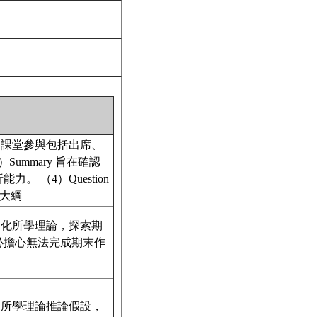
。課堂參與包括出席、
ummary 旨在確認
。 （4）Question
程大綱
內化所學理論，探索期
必擔心無法完成期末作
用所學理論推論假設，