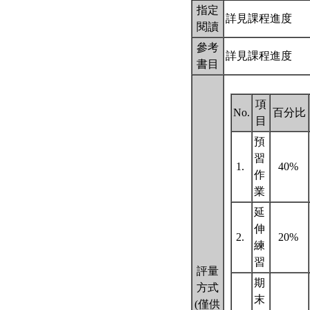
指定
詳見課程進度
閱讀
參考
詳見課程進度
書目
項
No.
百分比
目
預
習
1.
40%
作
業
延
伸
2.
20%
練
習
評量
期
方式
末
(僅供