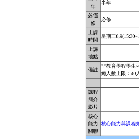
半年
年
必/選
必修
修
上課
星期三8,9(15:30~1
時間
上課
地點
非教育學程學生可
備註
總人數上限：40
課程
簡介
影片
核心
能力
核心能力與課程
關聯