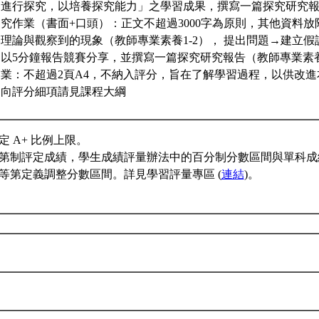
進行探究，以培養探究能力」之學習成果，撰寫一篇探究研究報告及
究作業（書面+口頭）：正文不超過3000字為原則，其他資料
理論與觀察到的現象（教師專業素養1-2）， 提出問題→建立
以5分鐘報告競賽分享，並撰寫一篇探究研究報告（教師專業素養5-
業：不超過2頁A4，不納入評分，旨在了解學習過程，以供改進本
向評分細項請見課程大綱
 A+ 比例上限。
第制評定成績，學生成績評量辦法中的百分制分數區間與單科成
等第定義調整分數區間。詳見學習評量專區 (
連結
)。