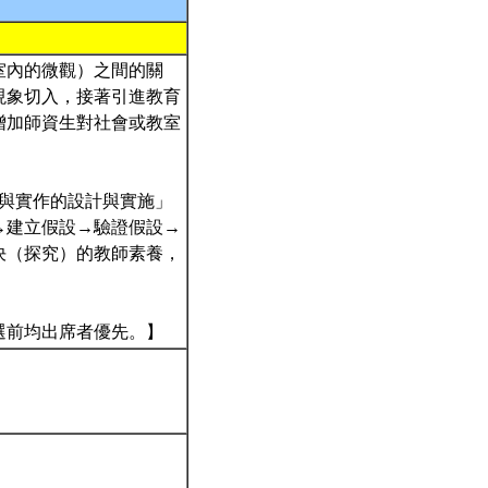
室內的微觀）之間的關
現象切入，接著引進教育
增加師資生對社會或教室
究與實作的設計與實施」
→建立假設→驗證假設→
決（探究）的教師素養，
選前均出席者優先。】
。