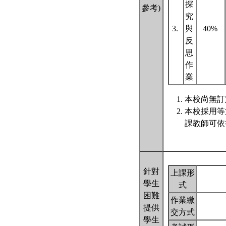
探
參考)
究
3.
與
40%
反
思
作
業
本校尚無訂定
本校採用等
課教師可依
針對
上課形
學生
式
困難
作業繳
提供
交方式
學生