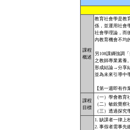
教育社會學是教
係，並運用社會
社會學理論，而
內教育機會不均
課程
另108課綱強
概述
之教師專業素養
形成結論→分享
並為未來引導中
【第一週即有作
（一）學會教育
課程
（二）敏銳覺察
目標
（三）透過探究
1. 缺課者一律
2. 事假者需事