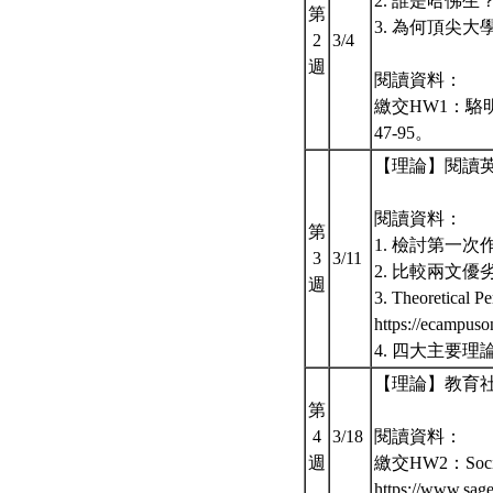
2. 誰是哈佛生
第
3. 為何頂尖
2
3/4
週
閱讀資料：
繳交HW1：駱明
47-95。
【理論】閱讀
閱讀資料：
第
1. 檢討第一次
3
3/11
2. 比較兩文優
週
3. Theoretical Pe
https://ecampus
4. 四大主要理
【理論】教育
第
4
3/18
閱讀資料：
週
繳交HW2：Sociolo
https://www.sag