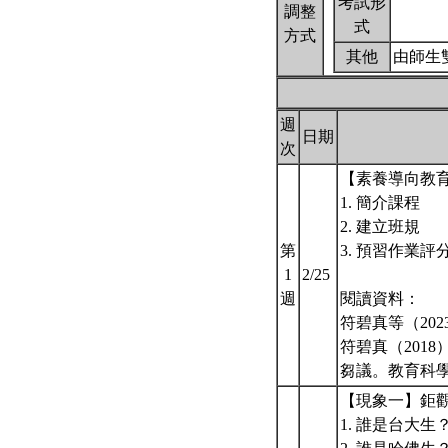
考試形
調整
式
方式
其他
由師生
週
日期
次
【素養導向教
1. 簡介課程
2. 建立班規
第
3. 預習作業評分的
1
2/25
週
閱讀資料：
符碧真等（20
符碧真（201
芻議。教育科學研
【現象一】鉅
1. 誰是台大生