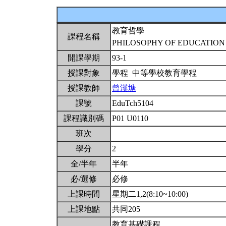
教育哲學
課程名稱
PHILOSOPHY OF EDUCATIO
開課學期
93-1
授課對象
學程 中等學校教育學程
授課教師
曾漢塘
課號
EduTch5104
課程識別碼
P01 U0110
班次
學分
2
全/半年
半年
必/選修
必修
上課時間
星期二1,2(8:10~10:00)
上課地點
共同205
教育基礎課程。