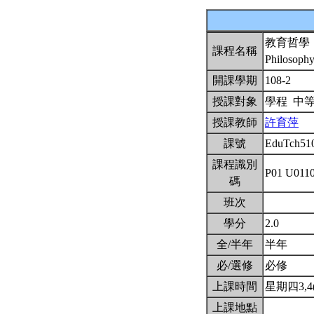
教育哲學
課程名稱
Philosophy
開課學期
108-2
授課對象
學程 中
授課教師
許育萍
課號
EduTch51
課程識別
P01 U011
碼
班次
學分
2.0
全/半年
半年
必/選修
必修
上課時間
星期四3,4(1
上課地點