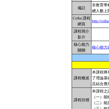
非教育學
備註
總人數上
Ceiba 課程
http://cei
網頁
課程簡介
影片
核心能力
核心能力
關聯
本課程將
課程概述
了理論基
且結合應
本課程之
（一）能
課程目標
（二）能
（三）能