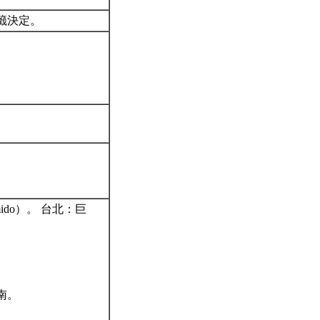
籤決定。
imido）。 台北：巨
南。