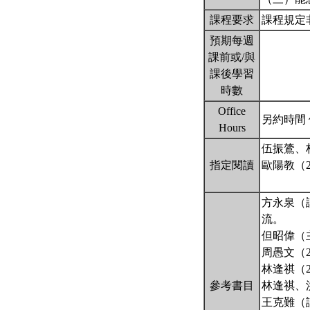
課程要求
課程規定
預期每週
課前或/與
課後學習
時數
Office
另約時間
Hours
伍振鷟、
指定閱讀
歐陽教（
方永泉（譯）
流。
但昭偉（
周愚文（
林逢祺（
參考書目
林逢祺、
王克難（譯