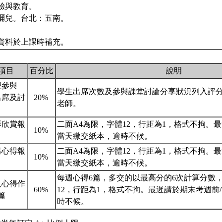
驗與教育。
彌兒。台北：五南。
資料於上課時補充。
項目
百分比
說明
程參與
學生出席次數及參與課堂討論分享狀況列入評
出席及討
20%
老師。
）
影欣賞報
二面A4為限，字體12，行距為1，格式不拘。
10%
當天繳交紙本，逾時不候。
講心得報
二面A4為限，字體12，行距為1，格式不拘。
10%
當天繳交紙本，逾時不候。
每週心得6篇，多交的以最高分的6次計算分數，
人心得作
60%
12，行距為1，格式不拘。最遲請於期末考週前
6篇
時不候。