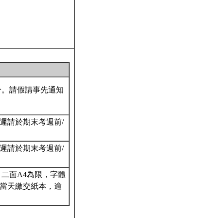
分。請假請事先通知
最遲請於期末考週前/
最遲請於期末考週前/
二面A4為限，字體
/當天繳交紙本，逾