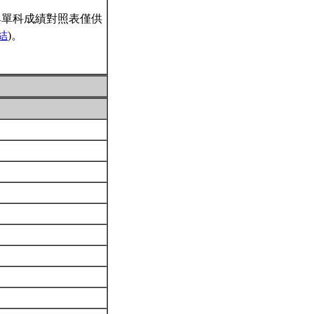
與單科成績對照表僅供
結
)。