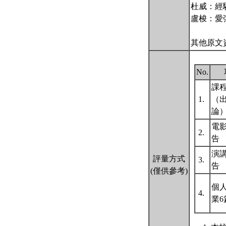
杜威：經
盧梭：愛
其他原文
No.
課
1.
（
論
電
2.
告
演
評量方式
3.
告
(僅供參考)
個
4.
業