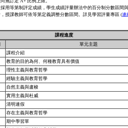
尚無訂定 A+ 比例上限。
校採用等第制評定成績，學生成績評量辦法中的百分制分數區間
考，授課教師可依等第定義調整分數區間。詳見學習評量專區 (
連
課程進度
期
單元主題
課程介紹
教育的目的為何、何種教育具有價值
理性主義與教育哲學
經驗主義與教育哲學
自然主義與盧梭
實用主義與杜威
清明連假
存在主義與教育哲學
期中學習單